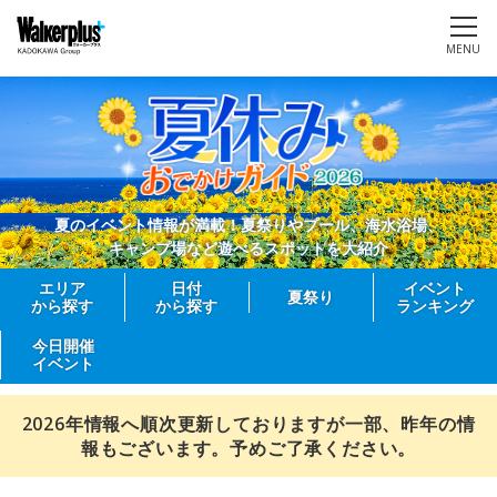
MENU
夏のイベント情報が満載！夏祭りやプール、海水浴場、
キャンプ場など遊べるスポットを大紹介
エリア
日付
イベント
夏祭り
から探す
から探す
ランキング
今日開催
イベント
2026年情報へ順次更新しておりますが一部、昨年の情
報もございます。予めご了承ください。