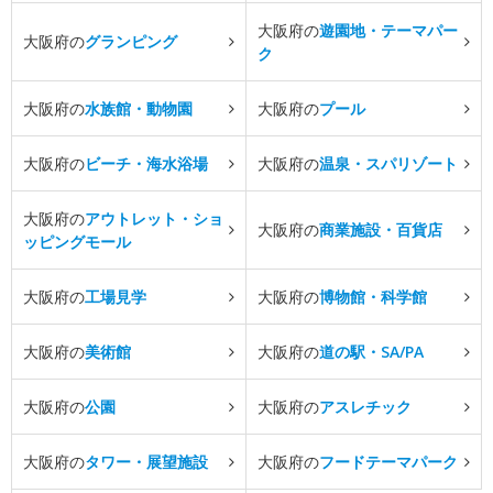
大阪府の
遊園地・テーマパー
大阪府の
グランピング
ク
大阪府の
水族館・動物園
大阪府の
プール
大阪府の
ビーチ・海水浴場
大阪府の
温泉・スパリゾート
大阪府の
アウトレット・ショ
大阪府の
商業施設・百貨店
ッピングモール
大阪府の
工場見学
大阪府の
博物館・科学館
大阪府の
美術館
大阪府の
道の駅・SA/PA
大阪府の
公園
大阪府の
アスレチック
大阪府の
タワー・展望施設
大阪府の
フードテーマパーク