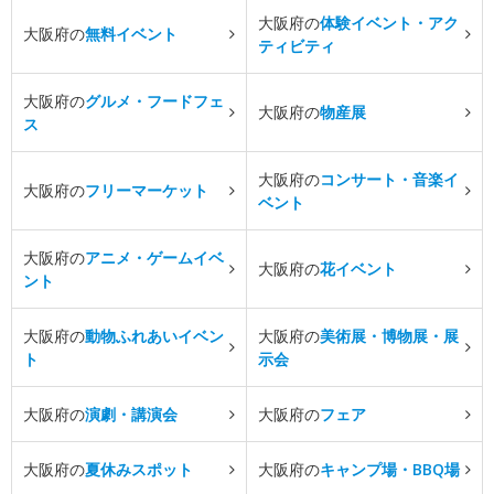
大阪府の
体験イベント・アク
大阪府の
無料イベント
ティビティ
大阪府の
グルメ・フードフェ
大阪府の
物産展
ス
大阪府の
コンサート・音楽イ
大阪府の
フリーマーケット
ベント
大阪府の
アニメ・ゲームイベ
大阪府の
花イベント
ント
大阪府の
動物ふれあいイベン
大阪府の
美術展・博物展・展
ト
示会
大阪府の
演劇・講演会
大阪府の
フェア
大阪府の
夏休みスポット
大阪府の
キャンプ場・BBQ場