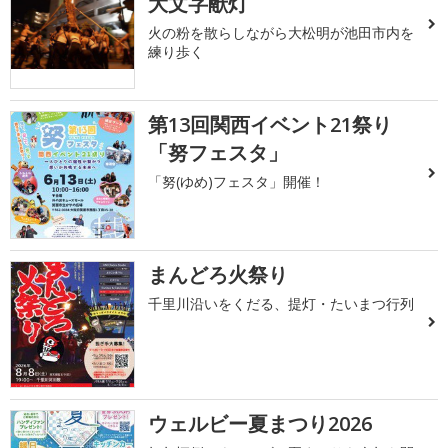
大文字献灯
火の粉を散らしながら大松明が池田市内を
練り歩く
第13回関西イベント21祭り
「努フェスタ」
「努(ゆめ)フェスタ」開催！
まんどろ火祭り
千里川沿いをくだる、提灯・たいまつ行列
ウェルビー夏まつり2026