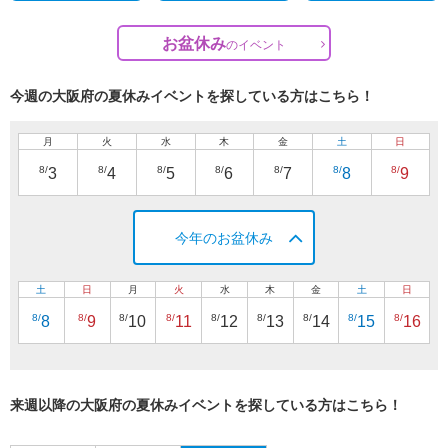
お盆休み
の
イベント
今週の大阪府の夏休みイベントを探している方はこちら！
月
火
水
木
金
土
日
8/
8/
8/
8/
8/
8/
8/
3
4
5
6
7
8
9
今年のお盆休み
土
日
月
火
水
木
金
土
日
8/
8/
8/
8/
8/
8/
8/
8/
8/
8
9
10
11
12
13
14
15
16
来週以降の大阪府の夏休みイベントを探している方はこちら！