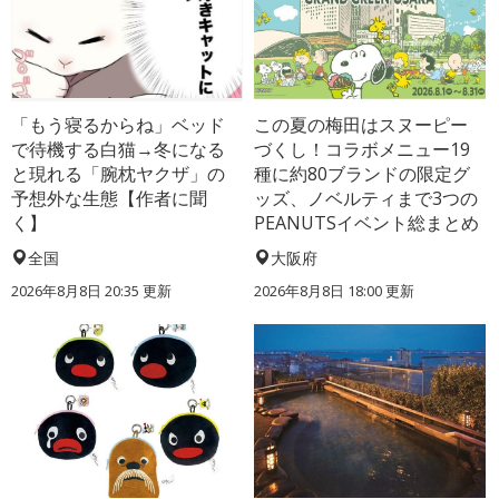
「もう寝るからね」ベッド
この夏の梅田はスヌーピー
で待機する白猫→冬になる
づくし！コラボメニュー19
と現れる「腕枕ヤクザ」の
種に約80ブランドの限定グ
予想外な生態【作者に聞
ッズ、ノベルティまで3つの
く】
PEANUTSイベント総まとめ
全国
大阪府
2026年8月8日 20:35
更新
2026年8月8日 18:00
更新