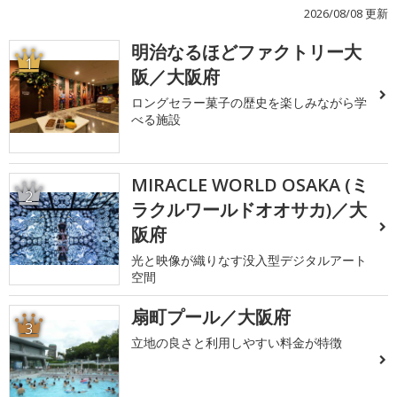
2026/08/08 更新
明治なるほどファクトリー大
1
阪／大阪府
ロングセラー菓子の歴史を楽しみながら学
べる施設
MIRACLE WORLD OSAKA (ミ
2
ラクルワールドオオサカ)／大
阪府
光と映像が織りなす没入型デジタルアート
空間
扇町プール／大阪府
3
立地の良さと利用しやすい料金が特徴