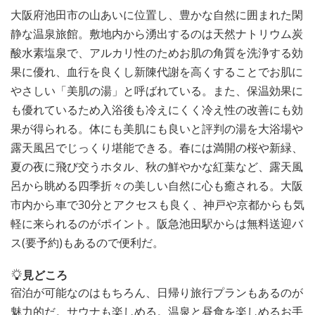
大阪府池田市の山あいに位置し、豊かな自然に囲まれた閑
静な温泉旅館。敷地内から湧出するのは天然ナトリウム炭
酸水素塩泉で、アルカリ性のためお肌の角質を洗浄する効
果に優れ、血行を良くし新陳代謝を高くすることでお肌に
やさしい「美肌の湯」と呼ばれている。また、保温効果に
も優れているため入浴後も冷えにくく冷え性の改善にも効
果が得られる。体にも美肌にも良いと評判の湯を大浴場や
露天風呂でじっくり堪能できる。春には満開の桜や新緑、
夏の夜に飛び交うホタル、秋の鮮やかな紅葉など、露天風
呂から眺める四季折々の美しい自然に心も癒される。大阪
市内から車で30分とアクセスも良く、神戸や京都からも気
軽に来られるのがポイント。阪急池田駅からは無料送迎バ
ス(要予約)もあるので便利だ。
見どころ
宿泊が可能なのはもちろん、日帰り旅行プランもあるのが
魅力的だ。サウナも楽しめる。温泉と昼食を楽しめるお手