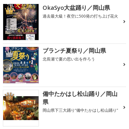
OkaSyo大盆踊り／岡山県
1
過去最大級！夜空に500発の打ち上げ花火
ブランチ夏祭り／岡山県
2
北長瀬で夏の思い出を作ろう
備中たかはし松山踊り／岡山
3
県
岡山県下三大踊り“備中たかはし松山踊り”