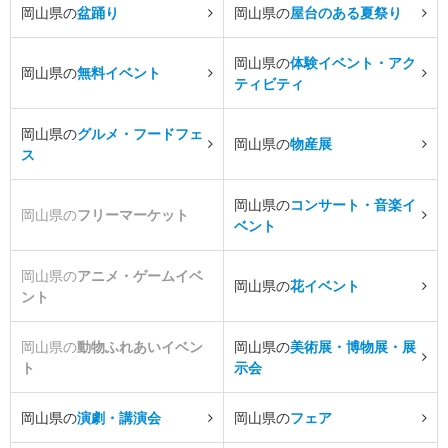
岡山県の
盆踊り
岡山県の
屋台のある夏祭り
岡山県の
体験イベント・アク
岡山県の
無料イベント
ティビティ
岡山県の
グルメ・フードフェ
岡山県の
物産展
ス
岡山県の
コンサート・音楽イ
岡山県の
フリーマーケット
ベント
岡山県の
アニメ・ゲームイベ
岡山県の
花イベント
ント
岡山県の
動物ふれあいイベン
岡山県の
美術展・博物展・展
ト
示会
岡山県の
演劇・講演会
岡山県の
フェア