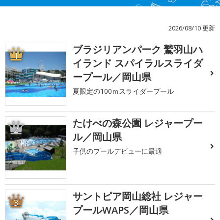
2026/08/10 更新
ブラジリアンパーク 鷲羽山ハ
1
イランド スパイラルスライダ
ープール／岡山県
夏限定の100ｍスライダープール
たけべの森公園 レジャープー
2
ル／岡山県
子供のプールデビューに最適
サントピア岡山総社 レジャー
3
プールWAPS／岡山県