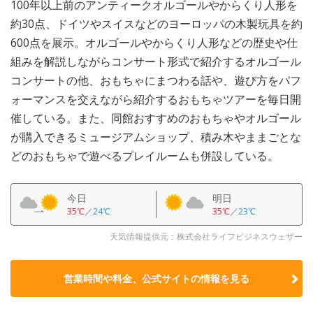
100年以上前のアンティークオルゴールやからくり人形を
約30点、ドイツやスイスなどのヨーロッパの木製玩具を約
600点を展示。オルゴールやからくり人形などの歴史や仕
組みを解説しながらコンサート形式で紹介するオルゴール
コンサートの他、おもちゃにまつわる話や、遊び方をパフ
ォーマンスを交えながら紹介するおもちゃツアーを毎日開
催している。また、同館おすすめのおもちゃやオルゴール
が購入できるミュージアムショップ、積み木やままごとな
どのおもちゃで遊べるプレイルームも併設している。
今日
明日
35℃
／
24℃
35℃
／
23℃
天気情報提供元：株式会社ライフビジネスウェザー
営業時間や料金、公式サイトの
情報を見る