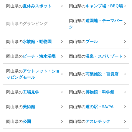
岡山県の
夏休みスポット
岡山県の
キャンプ場・BBQ場
岡山県の
遊園地・テーマパー
岡山県の
グランピング
ク
岡山県の
水族館・動物園
岡山県の
プール
岡山県の
ビーチ・海水浴場
岡山県の
温泉・スパリゾート
岡山県の
アウトレット・ショ
岡山県の
商業施設・百貨店
ッピングモール
岡山県の
工場見学
岡山県の
博物館・科学館
岡山県の
美術館
岡山県の
道の駅・SA/PA
岡山県の
公園
岡山県の
アスレチック