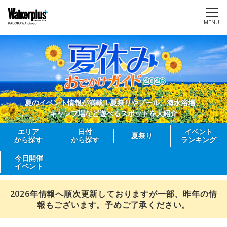
MENU
夏のイベント情報が満載！夏祭りやプール、海水浴場、
キャンプ場など遊べるスポットを大紹介
エリア
日付
イベント
夏祭り
から探す
から探す
ランキング
今日開催
イベント
2026年情報へ順次更新しておりますが一部、昨年の情
報もございます。予めご了承ください。