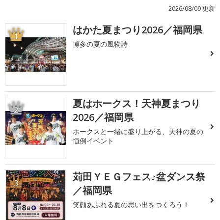
2026/08/09 更新
はかた夏まつり2026／福岡県
1
博多の夏の風物詩
夏はホークス！天神夏まつり
2
2026／福岡県
ホークスと一緒に盛り上がる、天神の夏の
恒例イベント
苅田ＹＥＧフェス♪盆ダンス祭
3
／福岡県
笑顔あふれる夏の思い出をつくろう！