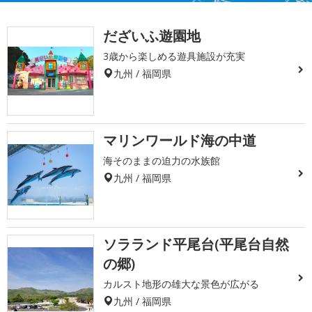
だざいふ遊園地
3歳から楽しめる遊具施設が充実
九州 / 福岡県
マリンワールド海の中道
海そのままの迫力の水族館
九州 / 福岡県
ソラランド平尾台(平尾台自然
の郷)
カルスト地形の雄大な景色が広がる
九州 / 福岡県