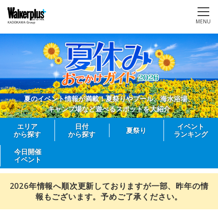
MENU
夏のイベント情報が満載！夏祭りやプール、海水浴場、
キャンプ場など遊べるスポットを大紹介
エリア
日付
イベント
夏祭り
から探す
から探す
ランキング
今日開催
イベント
2026年情報へ順次更新しておりますが一部、昨年の情
報もございます。予めご了承ください。