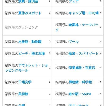
福岡県の
演劇・講演会
福岡県の
フェア
福岡県の
夏休みスポット
福岡県の
キャンプ場・BBQ場
福岡県の
遊園地・テーマパー
福岡県の
グランピング
ク
福岡県の
水族館・動物園
福岡県の
プール
福岡県の
ビーチ・海水浴場
福岡県の
温泉・スパリゾート
福岡県の
アウトレット・ショ
福岡県の
商業施設・百貨店
ッピングモール
福岡県の
工場見学
福岡県の
博物館・科学館
福岡県の
美術館
福岡県の
道の駅・SA/PA
福岡県の
公園
福岡県の
アスレチック