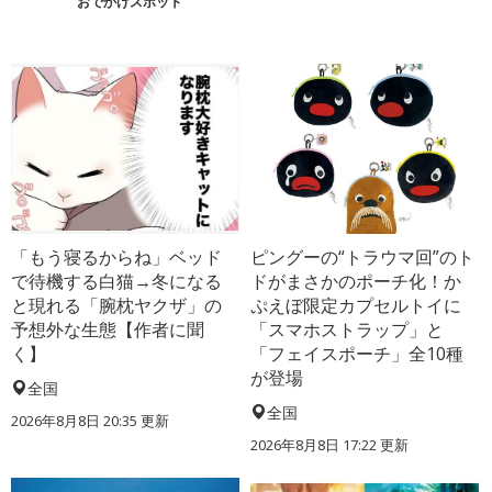
おでかけスポット
「もう寝るからね」ベッド
ピングーの“トラウマ回”のト
で待機する白猫→冬になる
ドがまさかのポーチ化！か
と現れる「腕枕ヤクザ」の
ぷえぼ限定カプセルトイに
予想外な生態【作者に聞
「スマホストラップ」と
く】
「フェイスポーチ」全10種
が登場
全国
全国
2026年8月8日 20:35
更新
2026年8月8日 17:22
更新