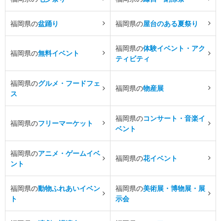
福岡県の
盆踊り
福岡県の
屋台のある夏祭り
福岡県の
体験イベント・アク
福岡県の
無料イベント
ティビティ
福岡県の
グルメ・フードフェ
福岡県の
物産展
ス
福岡県の
コンサート・音楽イ
福岡県の
フリーマーケット
ベント
福岡県の
アニメ・ゲームイベ
福岡県の
花イベント
ント
福岡県の
動物ふれあいイベン
福岡県の
美術展・博物展・展
ト
示会