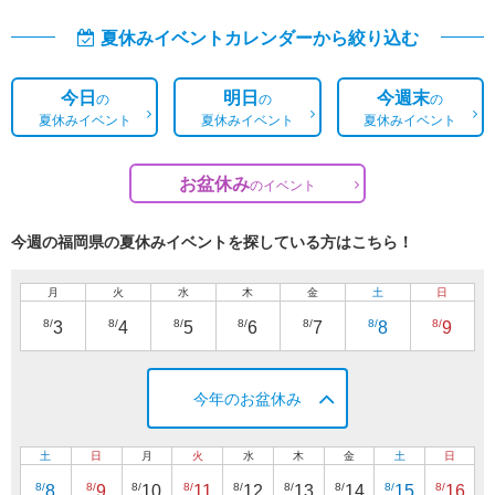
夏休みイベントカレンダーから絞り込む
今日
明日
今週末
の
の
の
夏休みイベント
夏休みイベント
夏休みイベント
お盆休み
の
イベント
今週の福岡県の夏休みイベントを探している方はこちら！
月
火
水
木
金
土
日
8/
8/
8/
8/
8/
8/
8/
3
4
5
6
7
8
9
今年のお盆休み
土
日
月
火
水
木
金
土
日
8/
8/
8/
8/
8/
8/
8/
8/
8/
8
9
10
11
12
13
14
15
16