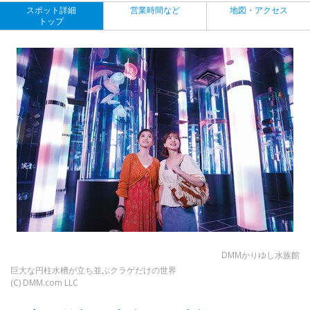
スポット詳細
営業時間など
地図・アクセス
トップ
DMMかりゆし水族館
巨大な円柱水槽が立ち並ぶクラゲだけの世界
(C) DMM.com LLC