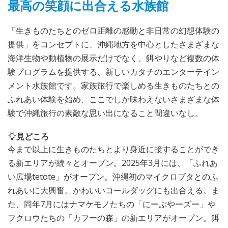
最高の笑顔に出合える水族館
「生きものたちとのゼロ距離の感動と非日常の幻想体験の
提供」をコンセプトに、沖縄地方を中心としたさまざまな
海洋生物や動植物の展示だけでなく、餌やりなど複数の体
験プログラムを提供する、新しいカタチのエンターテイン
メント水族館です。家族旅行で楽しめる生きものたちとの
ふれあい体験を始め、ここでしか味わえないさまざまな体
験で沖縄旅行の素敵な思い出になること間違いなし。
見どころ
今まで以上に生きものたちとより身近に接することができ
る新エリアが続々とオープン。2025年3月には、「ふれあ
い広場tetote」がオープン。沖縄初のマイクロブタとのふ
れあいに大興奮。かわいいコールダッグにも出合える。ま
た、同年7月にはナマケモノたちの「にーぶやーズー」や
フクロウたちの「カフーの森」の新エリアがオープン。餌