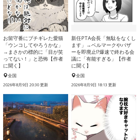
お留守番にブチギレた愛猫
新任PTA会長「無駄をなくし
「ウンコしてやろうかな」
ます」→ベルマークやバザ
→まさかの標的に「目が笑
ーを即廃止!?爆速で終わる会
ってない！」と恐怖【作者
議に「有能すぎる」【作者
に聞く】
に聞く】
全国
全国
2026年8月9日 20:30
更新
2026年8月9日 18:13
更新