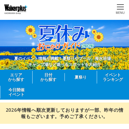
MENU
夏のイベント情報が満載！夏祭りやプール、海水浴場、
キャンプ場など遊べるスポットを大紹介
エリア
日付
イベント
夏祭り
から探す
から探す
ランキング
今日開催
イベント
2026年情報へ順次更新しておりますが一部、昨年の情
報もございます。予めご了承ください。