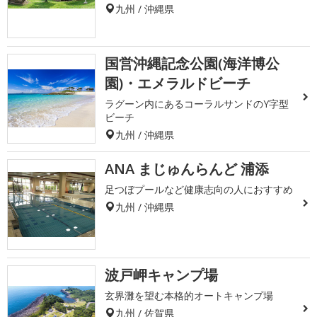
九州 / 沖縄県
国営沖縄記念公園(海洋博公
園)・エメラルドビーチ
ラグーン内にあるコーラルサンドのY字型
ビーチ
九州 / 沖縄県
ANA まじゅんらんど 浦添
足つぼプールなど健康志向の人におすすめ
九州 / 沖縄県
波戸岬キャンプ場
玄界灘を望む本格的オートキャンプ場
九州 / 佐賀県