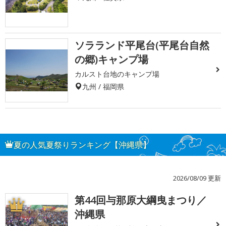
ソラランド平尾台(平尾台自然
の郷)キャンプ場
カルスト台地のキャンプ場
九州 / 福岡県
夏の人気夏祭りランキング【沖縄県】
2026/08/09 更新
第44回与那原大綱曳まつり／
1
沖縄県