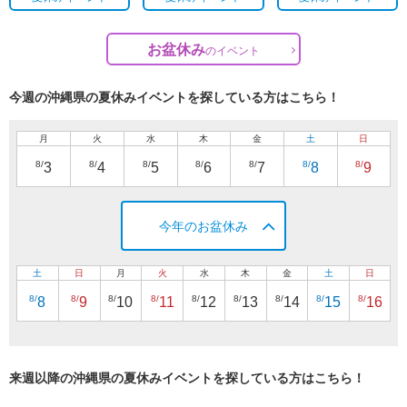
お盆休み
の
イベント
今週の沖縄県の夏休みイベントを探している方はこちら！
月
火
水
木
金
土
日
8/
8/
8/
8/
8/
8/
8/
3
4
5
6
7
8
9
今年のお盆休み
土
日
月
火
水
木
金
土
日
8/
8/
8/
8/
8/
8/
8/
8/
8/
8
9
10
11
12
13
14
15
16
来週以降の沖縄県の夏休みイベントを探している方はこちら！