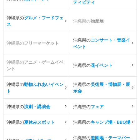
ティビティ
沖縄県の
グルメ・フードフェ
沖縄県の
物産展
ス
沖縄県の
コンサート・音楽イ
沖縄県の
フリーマーケット
ベント
沖縄県の
アニメ・ゲームイベ
沖縄県の
花イベント
ント
沖縄県の
動物ふれあいイベン
沖縄県の
美術展・博物展・展
ト
示会
沖縄県の
演劇・講演会
沖縄県の
フェア
沖縄県の
夏休みスポット
沖縄県の
キャンプ場・BBQ場
沖縄県の
遊園地・テーマパー