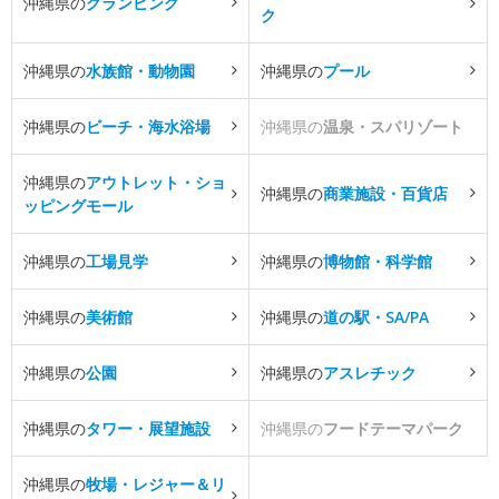
沖縄県の
グランピング
ク
沖縄県の
水族館・動物園
沖縄県の
プール
沖縄県の
ビーチ・海水浴場
沖縄県の
温泉・スパリゾート
沖縄県の
アウトレット・ショ
沖縄県の
商業施設・百貨店
ッピングモール
沖縄県の
工場見学
沖縄県の
博物館・科学館
沖縄県の
美術館
沖縄県の
道の駅・SA/PA
沖縄県の
公園
沖縄県の
アスレチック
沖縄県の
タワー・展望施設
沖縄県の
フードテーマパーク
沖縄県の
牧場・レジャー＆リ