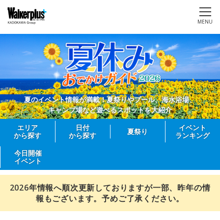
MENU
夏のイベント情報が満載！夏祭りやプール、海水浴場、
キャンプ場など遊べるスポットを大紹介
エリア
日付
イベント
夏祭り
から探す
から探す
ランキング
今日開催
イベント
2026年情報へ順次更新しておりますが一部、昨年の情
報もございます。予めご了承ください。