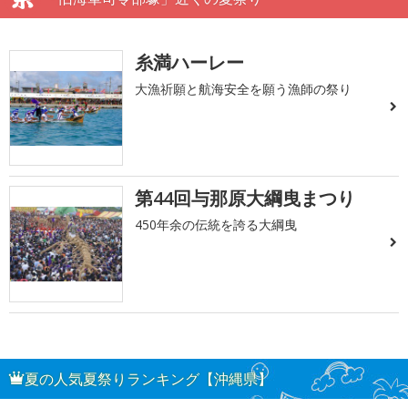
糸満ハーレー
大漁祈願と航海安全を願う漁師の祭り
第44回与那原大綱曳まつり
450年余の伝統を誇る大綱曳
夏の人気夏祭りランキング【沖縄県】