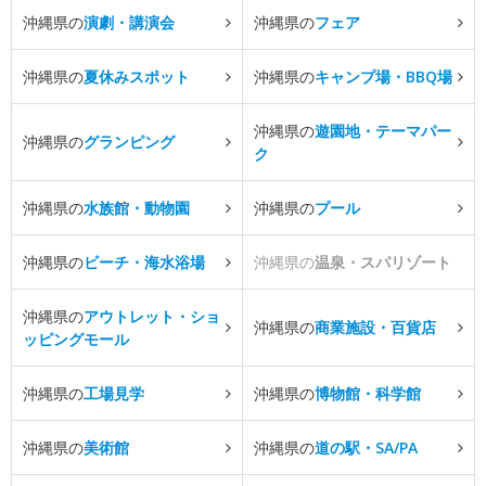
沖縄県の
演劇・講演会
沖縄県の
フェア
沖縄県の
夏休みスポット
沖縄県の
キャンプ場・BBQ場
沖縄県の
遊園地・テーマパー
沖縄県の
グランピング
ク
沖縄県の
水族館・動物園
沖縄県の
プール
沖縄県の
ビーチ・海水浴場
沖縄県の
温泉・スパリゾート
沖縄県の
アウトレット・ショ
沖縄県の
商業施設・百貨店
ッピングモール
沖縄県の
工場見学
沖縄県の
博物館・科学館
沖縄県の
美術館
沖縄県の
道の駅・SA/PA