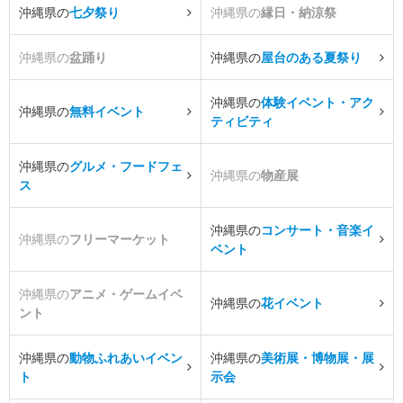
沖縄県の
七夕祭り
沖縄県の
縁日・納涼祭
沖縄県の
盆踊り
沖縄県の
屋台のある夏祭り
沖縄県の
体験イベント・アク
沖縄県の
無料イベント
ティビティ
沖縄県の
グルメ・フードフェ
沖縄県の
物産展
ス
沖縄県の
コンサート・音楽イ
沖縄県の
フリーマーケット
ベント
沖縄県の
アニメ・ゲームイベ
沖縄県の
花イベント
ント
沖縄県の
動物ふれあいイベン
沖縄県の
美術展・博物展・展
ト
示会