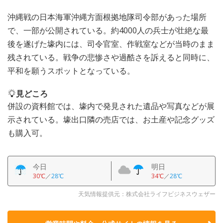
沖縄戦の日本海軍沖縄方面根拠地隊司令部があった場所
で、一部が公開されている。約4000人の兵士が壮絶な最
後を遂げた壕内には、司令官室、作戦室などが当時のまま
残されている。戦争の悲惨さや過酷さを訴えると同時に、
平和を願うスポットとなっている。
見どころ
併設の資料館では、壕内で発見された遺品や写真などが展
示されている。壕出口隣の売店では、お土産や記念グッズ
も購入可。
今日
明日
30℃
／
28℃
34℃
／
28℃
天気情報提供元：株式会社ライフビジネスウェザー