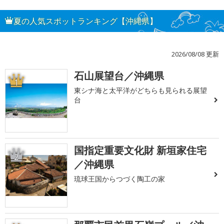
夏の人気スポットランキング【沖縄県】
2026/08/08 更新
石山展望台／沖縄県
1
東シナ海と太平洋がどちらも見られる展望
台
国指定重要文化財 新垣家住宅
2
／沖縄県
琉球王国からつづく陶工の家