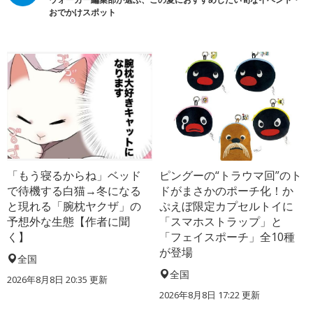
おでかけスポット
「もう寝るからね」ベッド
ピングーの“トラウマ回”のト
で待機する白猫→冬になる
ドがまさかのポーチ化！か
と現れる「腕枕ヤクザ」の
ぷえぼ限定カプセルトイに
予想外な生態【作者に聞
「スマホストラップ」と
く】
「フェイスポーチ」全10種
が登場
全国
全国
2026年8月8日 20:35
更新
2026年8月8日 17:22
更新