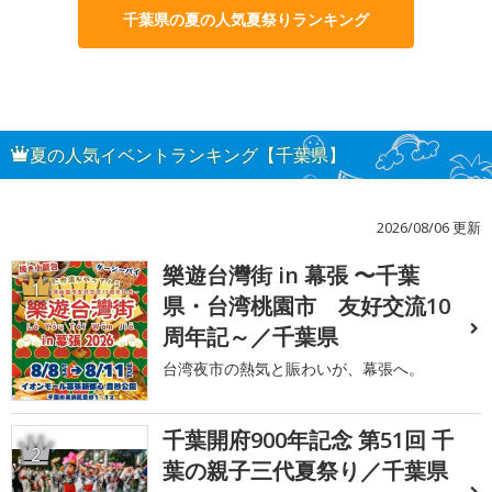
千葉県の夏の人気夏祭りランキング
夏の人気イベントランキング【千葉県】
2026/08/06 更新
樂遊台灣街 in 幕張 〜千葉
1
県・台湾桃園市 友好交流10
周年記～／千葉県
台湾夜市の熱気と賑わいが、幕張へ。
千葉開府900年記念 第51回 千
2
葉の親子三代夏祭り／千葉県