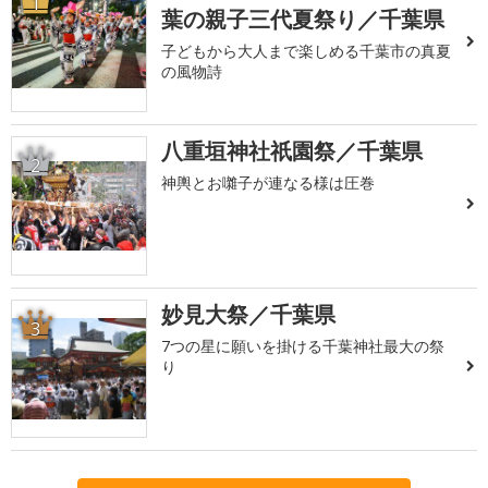
1
葉の親子三代夏祭り／千葉県
子どもから大人まで楽しめる千葉市の真夏
の風物詩
八重垣神社祇園祭／千葉県
2
神輿とお囃子が連なる様は圧巻
妙見大祭／千葉県
3
7つの星に願いを掛ける千葉神社最大の祭
り