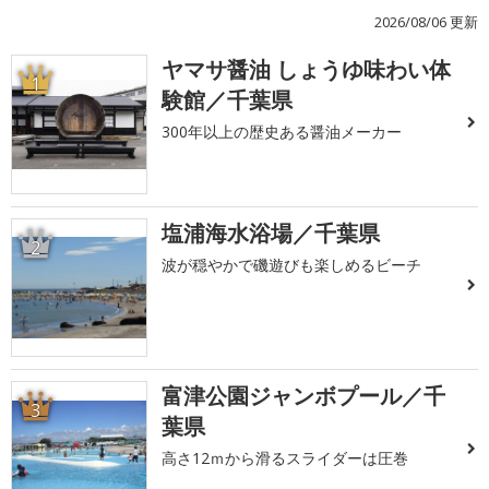
2026/08/06 更新
ヤマサ醤油 しょうゆ味わい体
1
験館／千葉県
300年以上の歴史ある醤油メーカー
塩浦海水浴場／千葉県
2
波が穏やかで磯遊びも楽しめるビーチ
富津公園ジャンボプール／千
3
葉県
高さ12ｍから滑るスライダーは圧巻