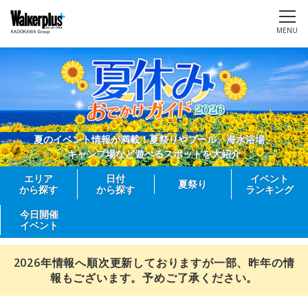
MENU
夏のイベント情報が満載！夏祭りやプール、海水浴場、
キャンプ場など遊べるスポットを大紹介
エリア
日付
イベント
夏祭り
から探す
から探す
ランキング
今日開催
イベント
2026年情報へ順次更新しておりますが一部、昨年の情
報もございます。予めご了承ください。