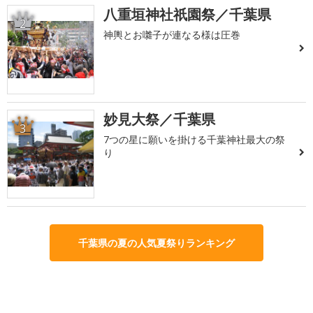
八重垣神社祇園祭／千葉県
2
神輿とお囃子が連なる様は圧巻
妙見大祭／千葉県
3
7つの星に願いを掛ける千葉神社最大の祭
り
千葉県の夏の人気夏祭りランキング