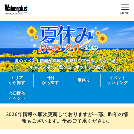
MENU
夏のイベント情報が満載！夏祭りやプール、海水浴場、
キャンプ場など遊べるスポットを大紹介
エリア
日付
イベント
夏祭り
から探す
から探す
ランキング
今日開催
イベント
2026年情報へ順次更新しておりますが一部、昨年の情
報もございます。予めご了承ください。