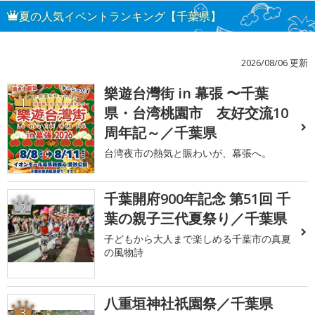
夏の人気イベントランキング【千葉県】
2026/08/06 更新
樂遊台灣街 in 幕張 〜千葉
1
県・台湾桃園市 友好交流10
周年記～／千葉県
台湾夜市の熱気と賑わいが、幕張へ。
千葉開府900年記念 第51回 千
2
葉の親子三代夏祭り／千葉県
子どもから大人まで楽しめる千葉市の真夏
の風物詩
八重垣神社祇園祭／千葉県
3