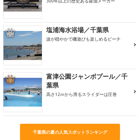
300年以上の歴史ある醤油メーカー
塩浦海水浴場／千葉県
2
波が穏やかで磯遊びも楽しめるビーチ
富津公園ジャンボプール／千
3
葉県
高さ12ｍから滑るスライダーは圧巻
千葉県の夏の人気スポットランキング