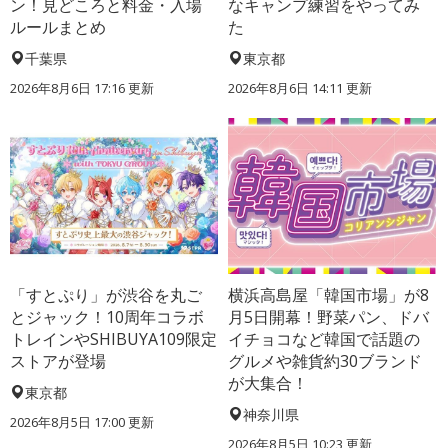
ン！見どころと料金・入場
なキャンプ練習をやってみ
ルールまとめ
た
千葉県
東京都
2026年8月6日 17:16
更新
2026年8月6日 14:11
更新
「すとぷり」が渋谷を丸ご
横浜高島屋「韓国市場」が8
とジャック！10周年コラボ
月5日開幕！野菜パン、ドバ
トレインやSHIBUYA109限定
イチョコなど韓国で話題の
ストアが登場
グルメや雑貨約30ブランド
が大集合！
東京都
神奈川県
2026年8月5日 17:00
更新
2026年8月5日 10:23
更新