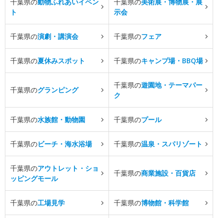
千葉県の
動物ふれあいイベン
千葉県の
美術展・博物展・展
ト
示会
千葉県の
演劇・講演会
千葉県の
フェア
千葉県の
夏休みスポット
千葉県の
キャンプ場・BBQ場
千葉県の
遊園地・テーマパー
千葉県の
グランピング
ク
千葉県の
水族館・動物園
千葉県の
プール
千葉県の
ビーチ・海水浴場
千葉県の
温泉・スパリゾート
千葉県の
アウトレット・ショ
千葉県の
商業施設・百貨店
ッピングモール
千葉県の
工場見学
千葉県の
博物館・科学館