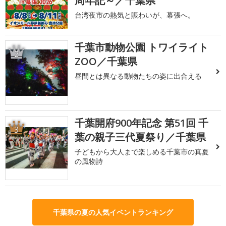
周年記～／千葉県
台湾夜市の熱気と賑わいが、幕張へ。
千葉市動物公園 トワイライト
2
ZOO／千葉県
昼間とは異なる動物たちの姿に出合える
千葉開府900年記念 第51回 千
3
葉の親子三代夏祭り／千葉県
子どもから大人まで楽しめる千葉市の真夏
の風物詩
千葉県の夏の人気イベントランキング