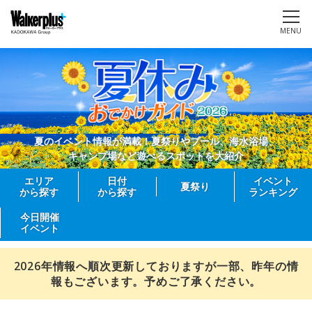
MENU
夏のイベント情報が満載！夏祭りやプール、海水浴場、
キャンプ場など遊べるスポットを大紹介
エリア
日付
イベント
夏祭り
から探す
から探す
ランキング
今日開催
イベント
2026年情報へ順次更新しておりますが一部、昨年の情
報もございます。予めご了承ください。