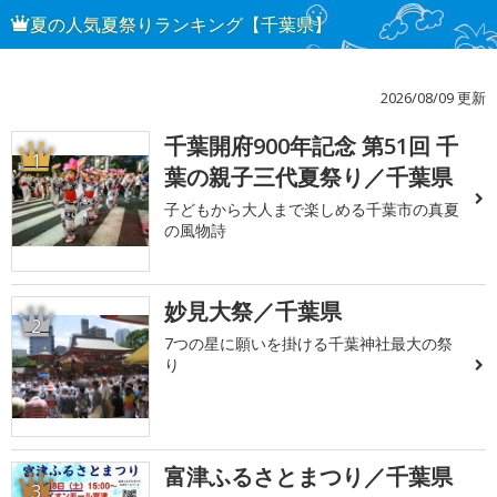
夏の人気夏祭りランキング【千葉県】
2026/08/09 更新
千葉開府900年記念 第51回 千
1
葉の親子三代夏祭り／千葉県
子どもから大人まで楽しめる千葉市の真夏
の風物詩
妙見大祭／千葉県
2
7つの星に願いを掛ける千葉神社最大の祭
り
富津ふるさとまつり／千葉県
3