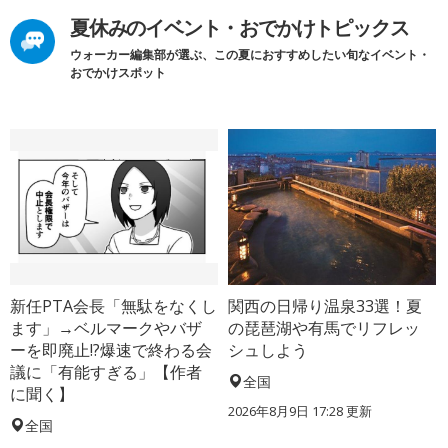
夏休みのイベント・おでかけトピックス
ウォーカー編集部が選ぶ、この夏におすすめしたい旬なイベント・
おでかけスポット
新任PTA会長「無駄をなくし
関西の日帰り温泉33選！夏
ます」→ベルマークやバザ
の琵琶湖や有馬でリフレッ
ーを即廃止!?爆速で終わる会
シュしよう
議に「有能すぎる」【作者
全国
に聞く】
2026年8月9日 17:28
更新
全国