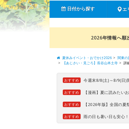
日付から探す
エ
2026年情報へ
夏休みイベント・おでかけ2026
関東の
【あじさい・見ごろ】長谷山本土寺
詳
今週末8/8(土)～8/9
おすすめ
【漫画】夏に読みたい
おすすめ
【2026年版】全国の
おすすめ
雨の日も暑い日も安心
おすすめ