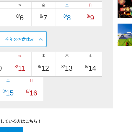
木
金
土
日
8/
8/
8/
8/
6
7
8
9
今年のお盆休み
火
水
木
金
8/
8/
8/
8/
0
11
12
13
14
土
日
8/
8/
15
16
探している方はこちら！