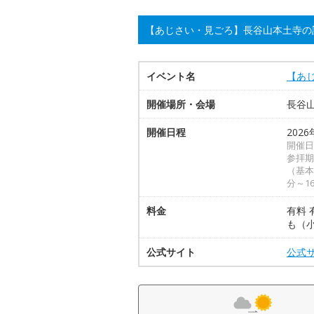
【あじさい・見ごろ】長谷山本土寺の
イベント名
【あ
開催場所・会場
長谷
開催日程
202
開催日
参拝期
（基本
分～1
料金
有料
も（
公式サイト
公式