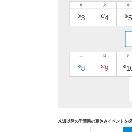
月
火
水
8/
8/
8/
3
4
5
土
日
月
8/
8/
8/
8
9
1
来週以降の千葉県の夏休みイベントを