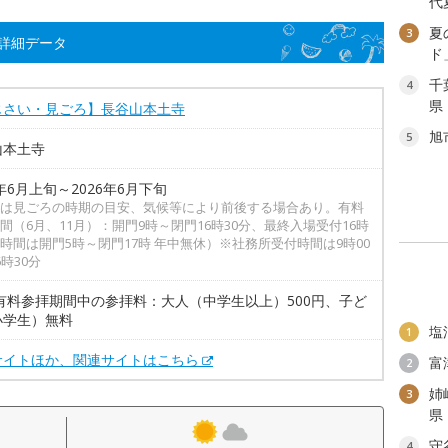
代
夏
3
詳細データ
ド
千
4
県
じさい・見ごろ】長谷山本土寺
旭
5
山本土寺
6年6月上旬～2026年6月下旬
は見ごろの時期の目安、気候等により前後する場合あり。有料
間（6月、11月）：開門9時～閉門16時30分、最終入場受付16時
時間は開門5時～閉門17時 年中無休）※社務所受付時間は9時00
6時30分
 有料参拝期間中の参拝料：大人（中学生以上）500円、子ど
小学生）無料
塩
1
サイトほか、関連サイトはこちら
富
2
姉
3
県
守
4