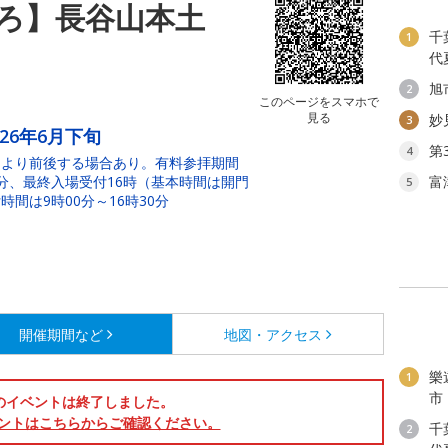
ろ】長谷山本土
千
1
代
旭
2
このページをスマホで
見る
妙
3
026年6月下旬
第
4
により前後する場合あり。有料参拝期間
0分、最終入場受付16時（基本時間は開門
富
5
時間は9時00分～16時30分
開催期間など
地図・アクセス
樂
1
市
のイベントは終了しました。
ントはこちらからご確認ください。
千
2