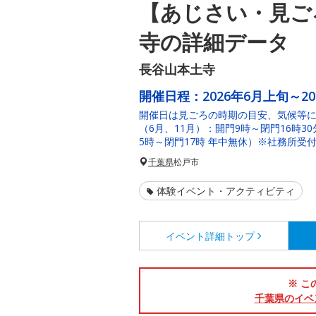
【あじさい・見ご
寺の詳細データ
長谷山本土寺
開催日程：
2026年6月上旬～2
開催日は見ごろの時期の目安、気候等
（6月、11月）：開門9時～閉門16時3
5時～閉門17時 年中無休）※社務所受付
千葉県
松戸市
体験イベント・アクティビティ
イベント詳細
トップ
※ こ
千葉県のイベ