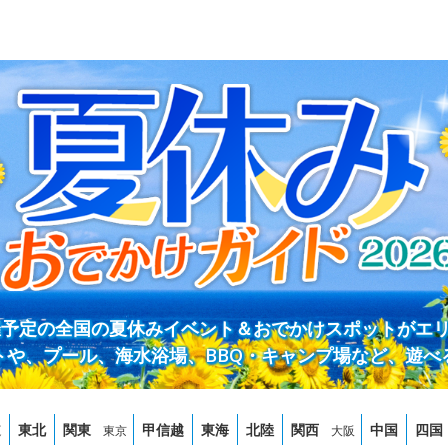
開催予定の全国の夏休みイベント＆おでかけスポットがエ
トや、プール、海水浴場、BBQ・キャンプ場など、遊べ
道
東北
関東
甲信越
東海
北陸
関西
中国
四国
東京
大阪