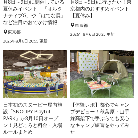
月8日～9日)に開催している
月8日～9日)に行きたい！東
夏休みイベント！「オルタ
京都内のおすすめイベント
ナティブG」や「はてな展」
【夏休み】
など注目のおでかけ情報
東京都
東京都
2026年8月6日 20:35
更新
2026年8月6日 20:55
更新
日本初のスヌーピー屋内施
【体験レポ】都心でキャン
設「SNOOPY Playful
プデビュー！秋葉原・山手
PARK」が8月10日オープ
線高架下で手ぶらでも安心
ン！見どころと料金・入場
なキャンプ練習をやってみ
ルールまとめ
た