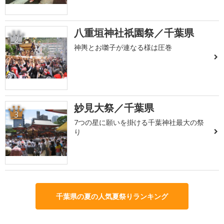
八重垣神社祇園祭／千葉県
2
神輿とお囃子が連なる様は圧巻
妙見大祭／千葉県
3
7つの星に願いを掛ける千葉神社最大の祭
り
千葉県の夏の人気夏祭りランキング