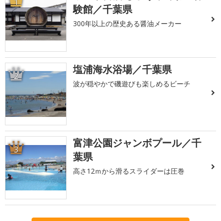
1
験館／千葉県
300年以上の歴史ある醤油メーカー
塩浦海水浴場／千葉県
2
波が穏やかで磯遊びも楽しめるビーチ
富津公園ジャンボプール／千
3
葉県
高さ12ｍから滑るスライダーは圧巻