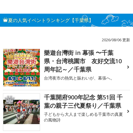
夏の人気イベントランキング【千葉県】
2026/08/06 更新
樂遊台灣街 in 幕張 〜千葉
1
県・台湾桃園市 友好交流10
周年記～／千葉県
台湾夜市の熱気と賑わいが、幕張へ。
千葉開府900年記念 第51回 千
2
葉の親子三代夏祭り／千葉県
子どもから大人まで楽しめる千葉市の真夏
の風物詩