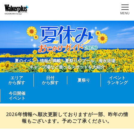
MENU
夏のイベント情報が満載！夏祭りやプール、海水浴場、
キャンプ場など遊べるスポットを大紹介
エリア
日付
イベント
夏祭り
から探す
から探す
ランキング
今日開催
イベント
2026年情報へ順次更新しておりますが一部、昨年の情
報もございます。予めご了承ください。