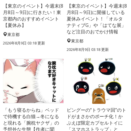
【東京のイベント】今週末(8
【東京のイベント】今週末(8
月8日～9日)に行きたい！東
月8日～9日)に開催している
京都内のおすすめイベント
夏休みイベント！「オルタ
【夏休み】
ナティブG」や「はてな展」
など注目のおでかけ情報
東京都
東京都
2026年8月9日 03:18
更新
2026年8月9日 03:18
更新
「もう寝るからね」ベッド
ピングーの“トラウマ回”のト
で待機する白猫→冬になる
ドがまさかのポーチ化！か
と現れる「腕枕ヤクザ」の
ぷえぼ限定カプセルトイに
予想外な生態【作者に聞
「スマホストラップ」と