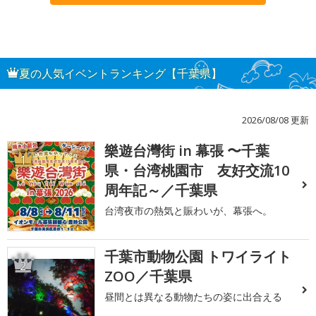
夏の人気イベントランキング【千葉県】
2026/08/08 更新
樂遊台灣街 in 幕張 〜千葉
1
県・台湾桃園市 友好交流10
周年記～／千葉県
台湾夜市の熱気と賑わいが、幕張へ。
千葉市動物公園 トワイライト
2
ZOO／千葉県
昼間とは異なる動物たちの姿に出合える