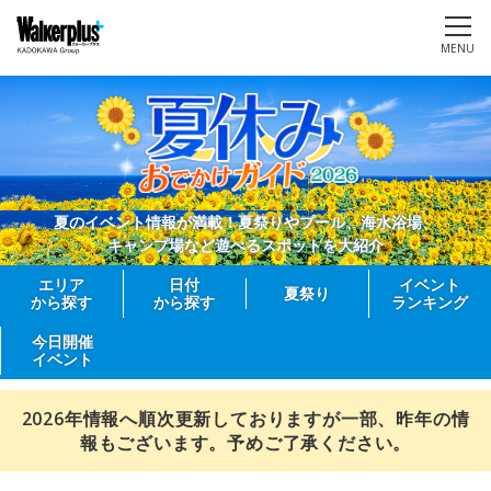
MENU
夏のイベント情報が満載！夏祭りやプール、海水浴場、
キャンプ場など遊べるスポットを大紹介
エリア
日付
イベント
夏祭り
から探す
から探す
ランキング
今日開催
イベント
2026年情報へ順次更新しておりますが一部、昨年の情
報もございます。予めご了承ください。