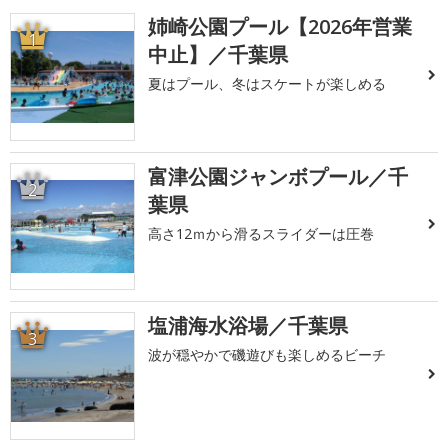
姉崎公園プール【2026年営業
1
中止】／千葉県
夏はプール、冬はスケートが楽しめる
富津公園ジャンボプール／千
2
葉県
高さ12ｍから滑るスライダーは圧巻
塩浦海水浴場／千葉県
3
波が穏やかで磯遊びも楽しめるビーチ