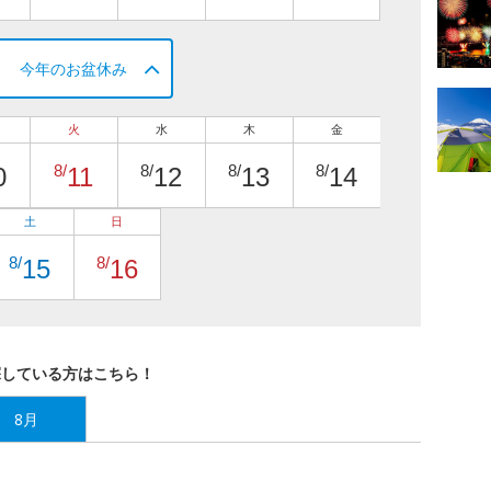
今年のお盆休み
火
水
木
金
8/
8/
8/
8/
0
11
12
13
14
土
日
8/
8/
15
16
探している方はこちら！
8月