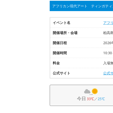
アフリカン現代アート ティンガティ
イベント名
アフ
開催場所・会場
柏高島
開催日程
2026
開催時間
10:30
料金
入場
公式サイト
公式
今日
33℃
／
25℃