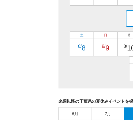
土
日
月
8/
8/
8/
8
9
1
来週以降の千葉県の夏休みイベントを
6月
7月