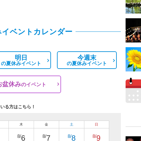
みイベントカレンダー
明日
今週末
の
夏休みイベント
の
夏休みイベント
お盆休み
の
イベント
ている方はこちら！
木
金
土
日
8/
8/
8/
8/
6
7
8
9