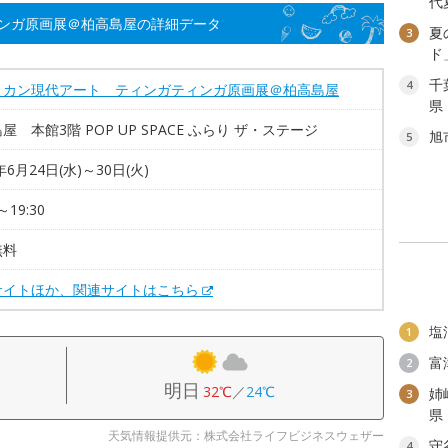
代
ンガ原画展＠柏高島屋の詳細データ
夏
3
ド
千
4
リカン現代アート ティンガティンガ原画展＠柏高島屋
県
屋 本館3階 POP UP SPACE ふらり ザ・ステージ
旭
5
年6月24日(水)～30日(火)
～19:30
無料
サイトほか、関連サイトはこちら
塩
1
富
2
明日
32℃
／
24℃
姉
3
県
天気情報提供元：株式会社ライフビジネスウェザー
守
4