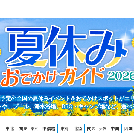
開催予定の全国の夏休みイベント＆おでかけスポットがエ
トや、プール、海水浴場、BBQ・キャンプ場など、遊べ
道
東北
関東
甲信越
東海
北陸
関西
中国
四国
東京
大阪