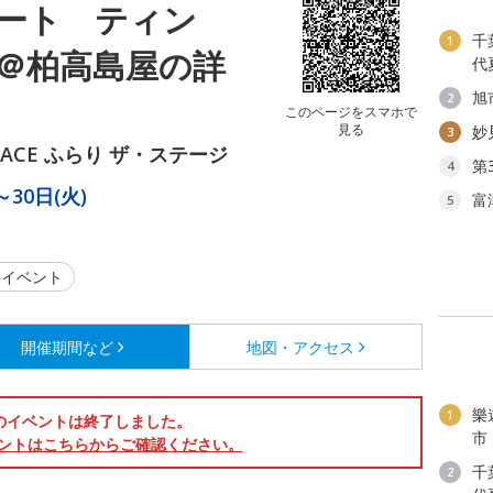
ート ティン
千
1
＠柏高島屋の詳
代
旭
2
このページをスマホで
見る
妙
3
PACE ふらり ザ・ステージ
第
4
～30日(火)
富
5
イベント
開催期間など
地図・アクセス
樂
1
のイベントは終了しました。
市
ントはこちらからご確認ください。
千
2