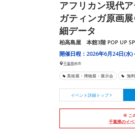
アフリカン現代ア
ガティンガ原画展
細データ
柏高島屋 本館3階 POP UP S
開催日程：
2026年6月24日(水)
千葉県
柏市
美術展・博物展・展示会
無料
イベント詳細
トップ
※ こ
千葉県のイベ