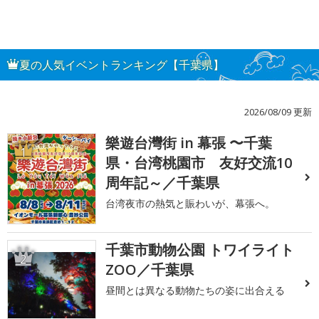
夏の人気イベントランキング【千葉県】
2026/08/09 更新
樂遊台灣街 in 幕張 〜千葉
1
県・台湾桃園市 友好交流10
周年記～／千葉県
台湾夜市の熱気と賑わいが、幕張へ。
千葉市動物公園 トワイライト
2
ZOO／千葉県
昼間とは異なる動物たちの姿に出合える