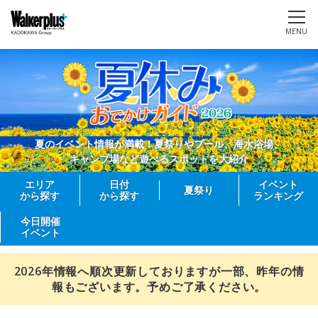
MENU
夏のイベント情報が満載！夏祭りやプール、海水浴場、
キャンプ場など遊べるスポットを大紹介
エリア
日付
イベント
夏祭り
から探す
から探す
ランキング
今日開催
イベント
2026年情報へ順次更新しておりますが一部、昨年の情
報もございます。予めご了承ください。