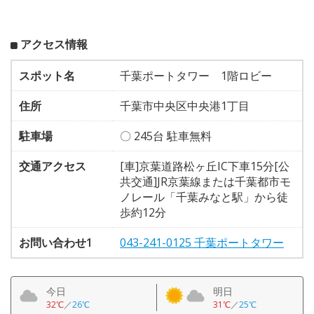
アクセス情報
スポット名
千葉ポートタワー 1階ロビー
住所
千葉市中央区中央港1丁目
駐車場
〇 245台 駐車無料
交通アクセス
[車]京葉道路松ヶ丘IC下車15分[公
共交通]JR京葉線または千葉都市モ
ノレール「千葉みなと駅」から徒
歩約12分
お問い合わせ1
043-241-0125 千葉ポートタワー
今日
明日
32℃
／
26℃
31℃
／
25℃