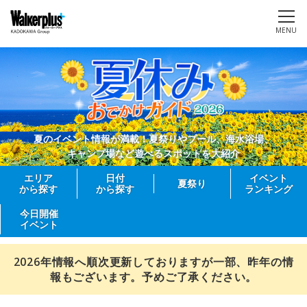
MENU
夏のイベント情報が満載！夏祭りやプール、海水浴場、
キャンプ場など遊べるスポットを大紹介
エリア
日付
イベント
夏祭り
から探す
から探す
ランキング
今日開催
イベント
2026年情報へ順次更新しておりますが一部、昨年の情
報もございます。予めご了承ください。