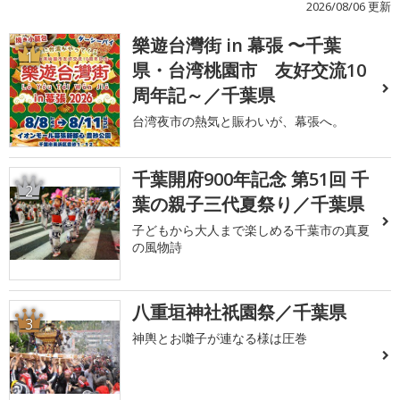
2026/08/06 更新
樂遊台灣街 in 幕張 〜千葉
1
県・台湾桃園市 友好交流10
周年記～／千葉県
台湾夜市の熱気と賑わいが、幕張へ。
千葉開府900年記念 第51回 千
2
葉の親子三代夏祭り／千葉県
子どもから大人まで楽しめる千葉市の真夏
の風物詩
八重垣神社祇園祭／千葉県
3
神輿とお囃子が連なる様は圧巻