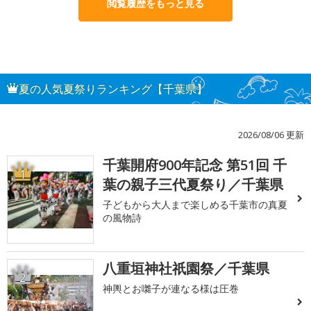
閲覧履歴をもっと見る
夏の人気夏祭りランキング【千葉県】
2026/08/06 更新
千葉開府900年記念 第51回 千
1
葉の親子三代夏祭り／千葉県
子どもから大人まで楽しめる千葉市の真夏
の風物詩
八重垣神社祇園祭／千葉県
2
神輿とお囃子が連なる様は圧巻