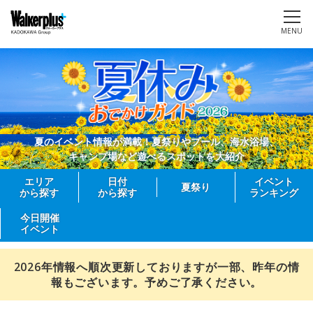
MENU
夏のイベント情報が満載！夏祭りやプール、海水浴場、
キャンプ場など遊べるスポットを大紹介
エリア
日付
イベント
夏祭り
から探す
から探す
ランキング
今日開催
イベント
2026年情報へ順次更新しておりますが一部、昨年の情
報もございます。予めご了承ください。