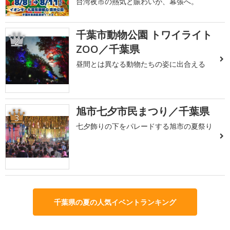
台湾夜市の熱気と賑わいが、幕張へ。
千葉市動物公園 トワイライト
2
ZOO／千葉県
昼間とは異なる動物たちの姿に出合える
旭市七夕市民まつり／千葉県
3
七夕飾りの下をパレードする旭市の夏祭り
千葉県の夏の人気イベントランキング