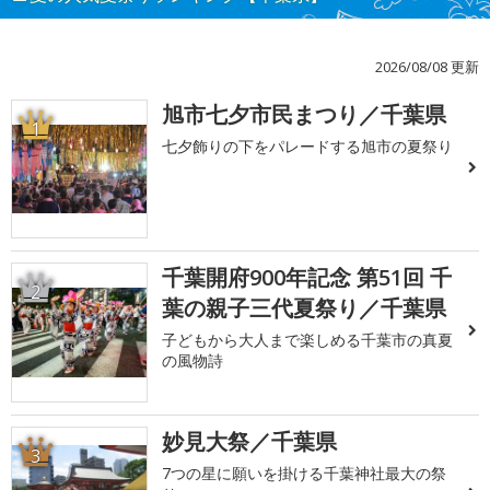
2026/08/08 更新
旭市七夕市民まつり／千葉県
1
七夕飾りの下をパレードする旭市の夏祭り
千葉開府900年記念 第51回 千
2
葉の親子三代夏祭り／千葉県
子どもから大人まで楽しめる千葉市の真夏
の風物詩
妙見大祭／千葉県
3
7つの星に願いを掛ける千葉神社最大の祭