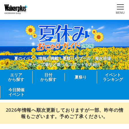
MENU
夏のイベント情報が満載！夏祭りやプール、海水浴場、
キャンプ場など遊べるスポットを大紹介
エリア
日付
イベント
夏祭り
から探す
から探す
ランキング
今日開催
イベント
2026年情報へ順次更新しておりますが一部、昨年の情
報もございます。予めご了承ください。