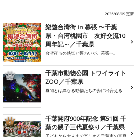
2026/08/09 更新
樂遊台灣街 in 幕張 〜千葉
1
県・台湾桃園市 友好交流10
周年記～／千葉県
台湾夜市の熱気と賑わいが、幕張へ。
千葉市動物公園 トワイライト
2
ZOO／千葉県
昼間とは異なる動物たちの姿に出合える
千葉開府900年記念 第51回 千
3
葉の親子三代夏祭り／千葉県
子どもから大人まで楽しめる千葉市の真夏