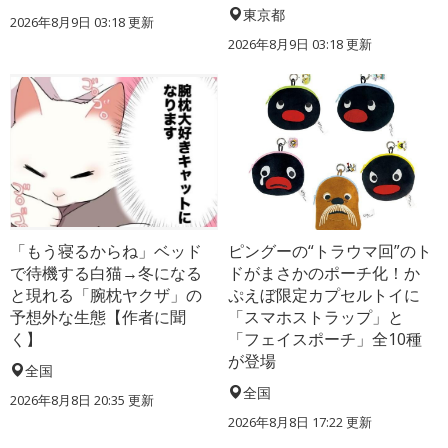
東京都
2026年8月9日 03:18
更新
2026年8月9日 03:18
更新
「もう寝るからね」ベッド
ピングーの“トラウマ回”のト
で待機する白猫→冬になる
ドがまさかのポーチ化！か
と現れる「腕枕ヤクザ」の
ぷえぼ限定カプセルトイに
予想外な生態【作者に聞
「スマホストラップ」と
く】
「フェイスポーチ」全10種
が登場
全国
全国
2026年8月8日 20:35
更新
2026年8月8日 17:22
更新