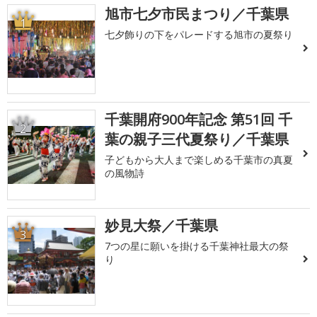
旭市七夕市民まつり／千葉県
1
七夕飾りの下をパレードする旭市の夏祭り
千葉開府900年記念 第51回 千
2
葉の親子三代夏祭り／千葉県
子どもから大人まで楽しめる千葉市の真夏
の風物詩
妙見大祭／千葉県
3
7つの星に願いを掛ける千葉神社最大の祭
り