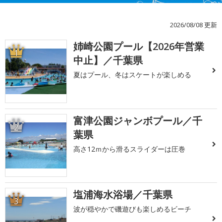
2026/08/08 更新
姉崎公園プール【2026年営業
1
中止】／千葉県
夏はプール、冬はスケートが楽しめる
富津公園ジャンボプール／千
2
葉県
高さ12ｍから滑るスライダーは圧巻
塩浦海水浴場／千葉県
3
波が穏やかで磯遊びも楽しめるビーチ