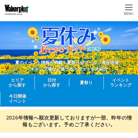
MENU
夏のイベント情報が満載！夏祭りやプール、海水浴場、
キャンプ場など遊べるスポットを大紹介
エリア
日付
イベント
夏祭り
から探す
から探す
ランキング
今日開催
イベント
2026年情報へ順次更新しておりますが一部、昨年の情
報もございます。予めご了承ください。