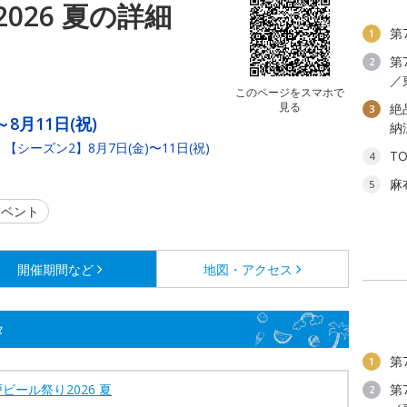
026 夏の詳細
第
1
第
2
／
このページをスマホで
見る
絶
3
～8月11日(祝)
納
) 【シーズン2】8月7日(金)〜11日(祝)
T
4
麻
5
ベント
開催期間など
地図・アクセス
タ
第
1
ビール祭り2026 夏
第
2