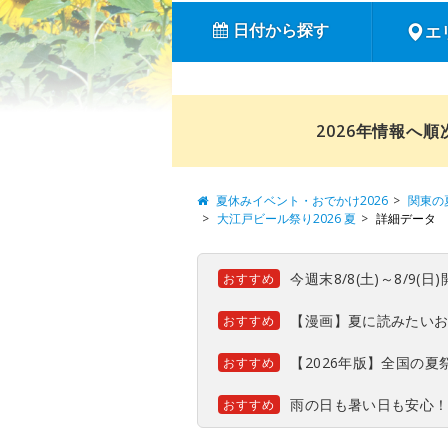
日付から探す
エ
2026年情報へ
夏休みイベント・おでかけ2026
関東の
大江戸ビール祭り2026 夏
詳細データ
今週末8/8(土)～8/9
おすすめ
【漫画】夏に読みたい
おすすめ
【2026年版】全国の
おすすめ
雨の日も暑い日も安心
おすすめ