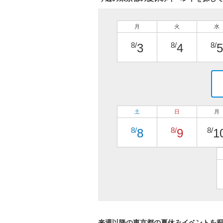
月
火
水
8/
8/
8/
3
4
5
土
日
月
8/
8/
8/
8
9
1
来週以降の東京都の夏休みイベントを