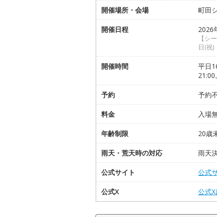
開催場所・会場
町田
開催日程
2026
【シーズ
日(祝)
開催時間
平日16
21:
予約
予約
料金
入場
年齢制限
20
雨天・荒天時の対応
雨天
公式サイト
公式
公式X
公式