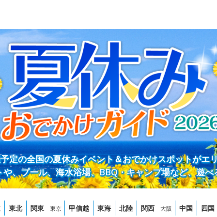
開催予定の全国の夏休みイベント＆おでかけスポットがエ
トや、プール、海水浴場、BBQ・キャンプ場など、遊べ
道
東北
関東
甲信越
東海
北陸
関西
中国
四国
東京
大阪