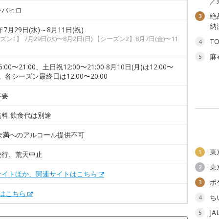
／
シバヒロ
絶
3
納
年7月29日(水)～8月11日(祝)
ン1】 7月29日(水)〜8月2日(日) 【シーズン2】8月7日(金)〜11
T
4
麻
5
:00〜21:00、土日祝12:00〜21:00 8月10日(月)は12:00〜
00。各シーズン最終日は12:00〜20:00
不要
無料 飲食代は別途
歳未満へのアルコール提供不可
東
1
決行、荒天中止
東
2
サイトほか、関連サイトはこちら
ポ
3
Xはこちら
ち
4
J
5