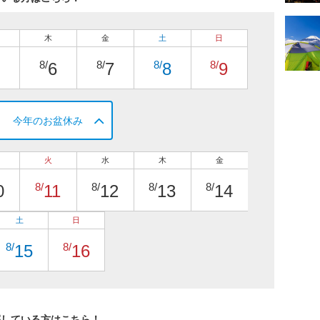
木
金
土
日
8/
8/
8/
8/
6
7
8
9
今年のお盆休み
火
水
木
金
8/
8/
8/
8/
0
11
12
13
14
土
日
8/
8/
15
16
探している方はこちら！