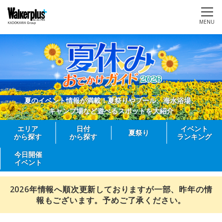
MENU
夏のイベント情報が満載！夏祭りやプール、海水浴場、
キャンプ場など遊べるスポットを大紹介
エリア
日付
イベント
夏祭り
から探す
から探す
ランキング
今日開催
イベント
2026年情報へ順次更新しておりますが一部、昨年の情
報もございます。予めご了承ください。