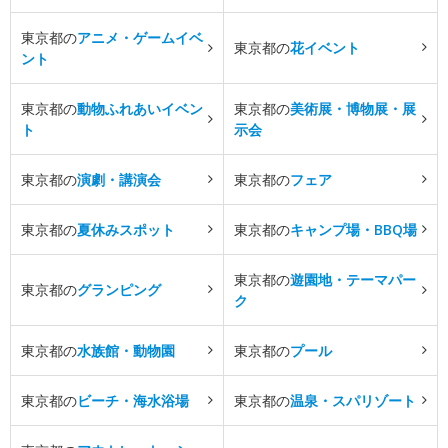
東京都の
アニメ・ゲームイベ
東京都の
花イベント
ント
東京都の
動物ふれあいイベン
東京都の
美術展・博物展・展
ト
示会
東京都の
演劇・講演会
東京都の
フェア
東京都の
夏休みスポット
東京都の
キャンプ場・BBQ場
東京都の
遊園地・テーマパー
東京都の
グランピング
ク
東京都の
水族館・動物園
東京都の
プール
東京都の
ビーチ・海水浴場
東京都の
温泉・スパリゾート