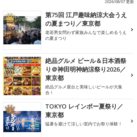
2026/08/07 更新
第75回 江戸趣味納涼大会うえ
1
の夏まつり／東京都
老若男女問わず家族みんなで楽しめるうえ
の夏まつり
絶品グルメ ビール＆日本酒祭
2
り＠神田明神納涼祭り2026／
東京都
絶品グルメ屋台と美味しいビールが大集
合！
TOKYO レインボー夏祭り／
3
東京都
猛暑を避けて涼しい室内でお祭り体験！