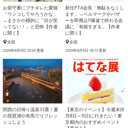
お留守番にブチギレた愛猫
新任PTA会長「無駄をなくし
「ウンコしてやろうかな」
ます」→ベルマークやバザ
→まさかの標的に「目が笑
ーを即廃止!?爆速で終わる会
ってない！」と恐怖【作者
議に「有能すぎる」【作者
に聞く】
に聞く】
全国
全国
2026年8月9日 20:30
更新
2026年8月9日 18:13
更新
関西の日帰り温泉33選！夏
【東京のイベント】今週末(8
の琵琶湖や有馬でリフレッ
月8日～9日)に行きたい！東
シュしよう
京都内のおすすめイベント