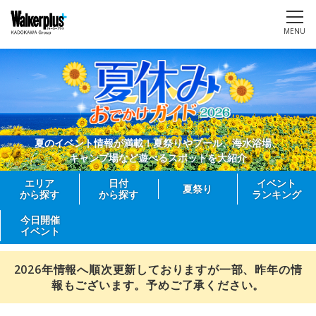
MENU
夏のイベント情報が満載！夏祭りやプール、海水浴場、
キャンプ場など遊べるスポットを大紹介
エリア
日付
イベント
夏祭り
から探す
から探す
ランキング
今日開催
イベント
2026年情報へ順次更新しておりますが一部、昨年の情
報もございます。予めご了承ください。