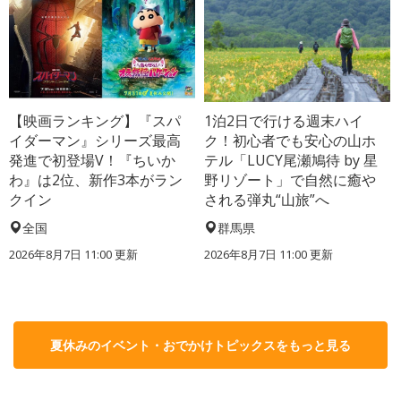
【映画ランキング】『スパ
1泊2日で行ける週末ハイ
イダーマン』シリーズ最高
ク！初心者でも安心の山ホ
発進で初登場V！『ちいか
テル「LUCY尾瀬鳩待 by 星
わ』は2位、新作3本がラン
野リゾート」で自然に癒や
クイン
される弾丸“山旅”へ
全国
群馬県
2026年8月7日 11:00
更新
2026年8月7日 11:00
更新
夏休みのイベント・おでかけトピックスをもっと見る