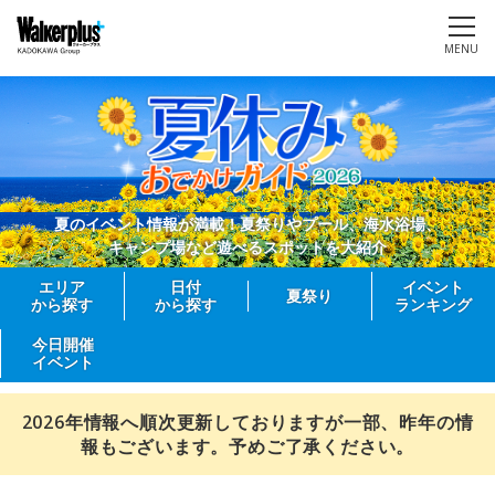
MENU
夏のイベント情報が満載！夏祭りやプール、海水浴場、
キャンプ場など遊べるスポットを大紹介
エリア
日付
イベント
夏祭り
から探す
から探す
ランキング
今日開催
イベント
2026年情報へ順次更新しておりますが一部、昨年の情
報もございます。予めご了承ください。