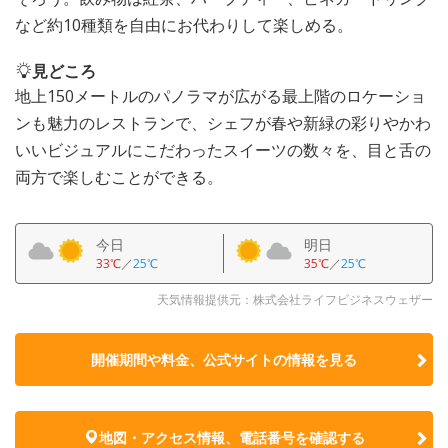
など約10種類を自由にお代わりして楽しめる。
見どころ
地上150メートルのパノラマが広がる最上階のロケーショ
ンも魅力のレストランで、シェフが春や新緑の彩りやかわ
いいビジュアルにこだわったスイーツの数々を、目と舌の
両方で楽しむことができる。
今日
明日
33℃
／
25℃
35℃
／
25℃
天気情報提供元：株式会社ライフビジネスウェザー
開催期間や料金、公式サイトの
情報を見る
地図・アクセス情報、電話番号を確認する