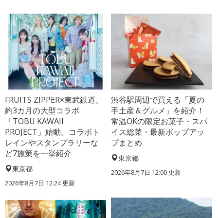
FRUITS ZIPPER×東武鉄道、
渋谷駅周辺で買える「夏の
約3カ月の大型コラボ
手土産＆グルメ」を紹介！
「TOBU KAWAII
常温OKの限定お菓子・スパ
PROJECT」始動。コラボト
イス総菜・最新ポップアッ
レインやスタンプラリーな
プまとめ
ど7施策を一挙紹介
東京都
東京都
2026年8月7日 12:00
更新
2026年8月7日 12:24
更新