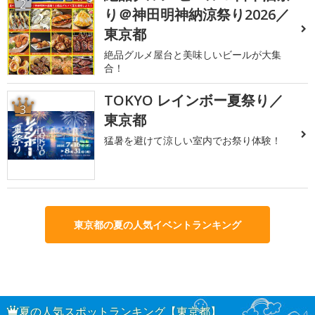
2
り＠神田明神納涼祭り2026／
東京都
絶品グルメ屋台と美味しいビールが大集
合！
TOKYO レインボー夏祭り／
3
東京都
猛暑を避けて涼しい室内でお祭り体験！
東京都の夏の人気イベントランキング
夏の人気スポットランキング【東京都】