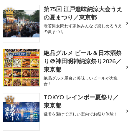
第75回 江戸趣味納涼大会うえ
1
の夏まつり／東京都
老若男女問わず家族みんなで楽しめるうえ
の夏まつり
絶品グルメ ビール＆日本酒祭
2
り＠神田明神納涼祭り2026／
東京都
絶品グルメ屋台と美味しいビールが大集
合！
TOKYO レインボー夏祭り／
3
東京都
猛暑を避けて涼しい室内でお祭り体験！