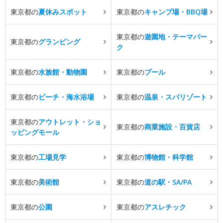
東京都の
夏休みスポット
東京都の
キャンプ場・BBQ場
東京都の
遊園地・テーマパー
東京都の
グランピング
ク
東京都の
水族館・動物園
東京都の
プール
東京都の
ビーチ・海水浴場
東京都の
温泉・スパリゾート
東京都の
アウトレット・ショ
東京都の
商業施設・百貨店
ッピングモール
東京都の
工場見学
東京都の
博物館・科学館
東京都の
美術館
東京都の
道の駅・SA/PA
東京都の
公園
東京都の
アスレチック