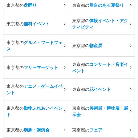
東京都の
盆踊り
東京都の
屋台のある夏祭り
東京都の
体験イベント・アク
東京都の
無料イベント
ティビティ
東京都の
グルメ・フードフェ
東京都の
物産展
ス
東京都の
コンサート・音楽イ
東京都の
フリーマーケット
ベント
東京都の
アニメ・ゲームイベ
東京都の
花イベント
ント
東京都の
動物ふれあいイベン
東京都の
美術展・博物展・展
ト
示会
東京都の
演劇・講演会
東京都の
フェア