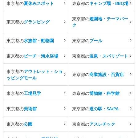
東京都の
夏休みスポット
東京都の
キャンプ場・BBQ場
東京都の
遊園地・テーマパー
東京都の
グランピング
ク
東京都の
水族館・動物園
東京都の
プール
東京都の
ビーチ・海水浴場
東京都の
温泉・スパリゾート
東京都の
アウトレット・ショ
東京都の
商業施設・百貨店
ッピングモール
東京都の
工場見学
東京都の
博物館・科学館
東京都の
美術館
東京都の
道の駅・SA/PA
東京都の
公園
東京都の
アスレチック