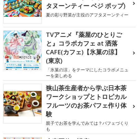
タヌーンティー ベジ ポップ)
夏の彩り野菜が主役のアフタヌーンティー
TVアニメ『薬屋のひとりご
と』コラボカフェ at 洒落
CAFE(カフェ)【氷菓の涼】
(東京)
「氷菓の涼」をテーマにしたコラボメニュ
ーを楽しめる
狭山茶生産者から学ぶ日本茶
ワークショップとトロピカル
フルーツのお茶パフェ作り体
験
親子でお茶を学んでみては？パフェづくり
も