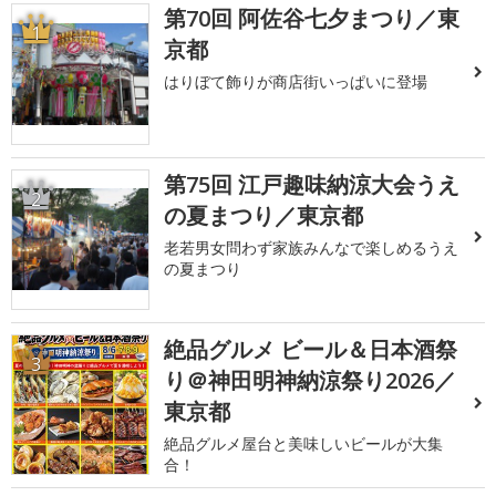
第70回 阿佐谷七夕まつり／東
1
京都
はりぼて飾りが商店街いっぱいに登場
第75回 江戸趣味納涼大会うえ
2
の夏まつり／東京都
老若男女問わず家族みんなで楽しめるうえ
の夏まつり
絶品グルメ ビール＆日本酒祭
3
り＠神田明神納涼祭り2026／
東京都
絶品グルメ屋台と美味しいビールが大集
合！