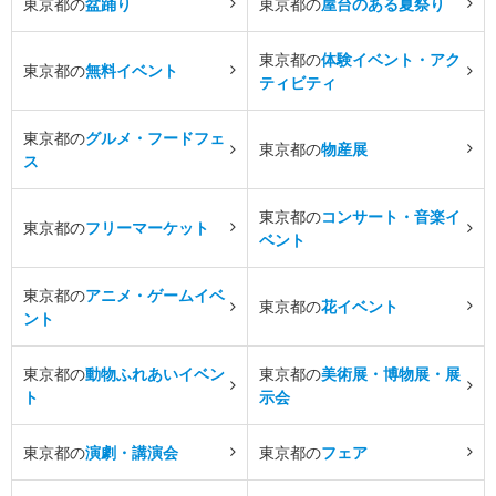
東京都の
盆踊り
東京都の
屋台のある夏祭り
東京都の
体験イベント・アク
東京都の
無料イベント
ティビティ
東京都の
グルメ・フードフェ
東京都の
物産展
ス
東京都の
コンサート・音楽イ
東京都の
フリーマーケット
ベント
東京都の
アニメ・ゲームイベ
東京都の
花イベント
ント
東京都の
動物ふれあいイベン
東京都の
美術展・博物展・展
ト
示会
東京都の
演劇・講演会
東京都の
フェア