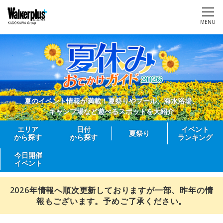
MENU
夏のイベント情報が満載！夏祭りやプール、海水浴場、
キャンプ場など遊べるスポットを大紹介
エリア
日付
イベント
夏祭り
から探す
から探す
ランキング
今日開催
イベント
2026年情報へ順次更新しておりますが一部、昨年の情
報もございます。予めご了承ください。