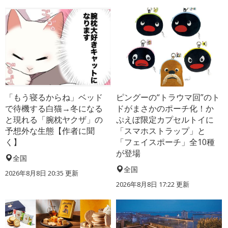
「もう寝るからね」ベッド
ピングーの“トラウマ回”のト
で待機する白猫→冬になる
ドがまさかのポーチ化！か
と現れる「腕枕ヤクザ」の
ぷえぼ限定カプセルトイに
予想外な生態【作者に聞
「スマホストラップ」と
く】
「フェイスポーチ」全10種
が登場
全国
全国
2026年8月8日 20:35
更新
2026年8月8日 17:22
更新