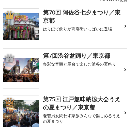
第70回 阿佐谷七夕まつり／東
1
京都
はりぼて飾りが商店街いっぱいに登場
第7回渋谷盆踊り／東京都
2
多彩な音頭と屋台で楽しむ渋谷の夏祭り
第75回 江戸趣味納涼大会うえ
3
の夏まつり／東京都
老若男女問わず家族みんなで楽しめるうえ
の夏まつり