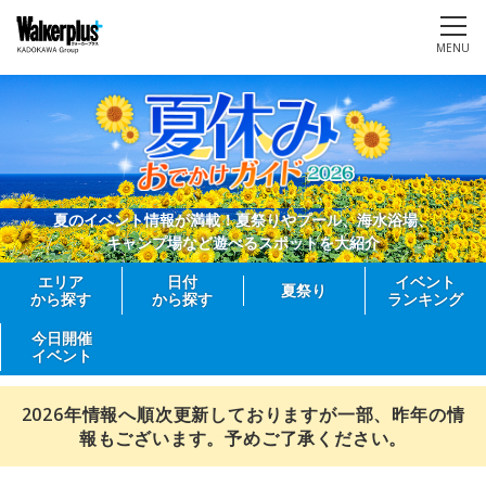
MENU
夏のイベント情報が満載！夏祭りやプール、海水浴場、
キャンプ場など遊べるスポットを大紹介
エリア
日付
イベント
夏祭り
から探す
から探す
ランキング
今日開催
イベント
2026年情報へ順次更新しておりますが一部、昨年の情
報もございます。予めご了承ください。