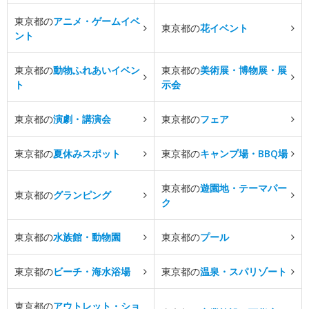
東京都の
アニメ・ゲームイベ
東京都の
花イベント
ント
東京都の
動物ふれあいイベン
東京都の
美術展・博物展・展
ト
示会
東京都の
演劇・講演会
東京都の
フェア
東京都の
夏休みスポット
東京都の
キャンプ場・BBQ場
東京都の
遊園地・テーマパー
東京都の
グランピング
ク
東京都の
水族館・動物園
東京都の
プール
東京都の
ビーチ・海水浴場
東京都の
温泉・スパリゾート
東京都の
アウトレット・ショ