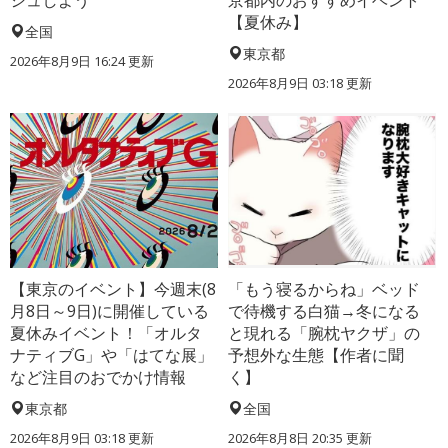
【夏休み】
全国
東京都
2026年8月9日 16:24
更新
2026年8月9日 03:18
更新
【東京のイベント】今週末(8
「もう寝るからね」ベッド
月8日～9日)に開催している
で待機する白猫→冬になる
夏休みイベント！「オルタ
と現れる「腕枕ヤクザ」の
ナティブG」や「はてな展」
予想外な生態【作者に聞
など注目のおでかけ情報
く】
東京都
全国
2026年8月9日 03:18
更新
2026年8月8日 20:35
更新