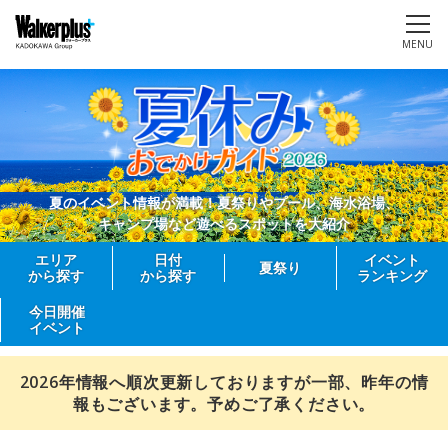
MENU
夏のイベント情報が満載！夏祭りやプール、海水浴場、
キャンプ場など遊べるスポットを大紹介
エリア
日付
イベント
夏祭り
から探す
から探す
ランキング
今日開催
イベント
2026年情報へ順次更新しておりますが一部、昨年の情
報もございます。予めご了承ください。