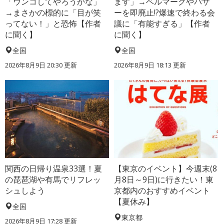
「ウンコしてやろうかな」
ます」→ベルマークやバザ
→まさかの標的に「目が笑
ーを即廃止!?爆速で終わる会
ってない！」と恐怖【作者
議に「有能すぎる」【作者
に聞く】
に聞く】
全国
全国
2026年8月9日 20:30
更新
2026年8月9日 18:13
更新
関西の日帰り温泉33選！夏
【東京のイベント】今週末(8
の琵琶湖や有馬でリフレッ
月8日～9日)に行きたい！東
シュしよう
京都内のおすすめイベント
【夏休み】
全国
東京都
2026年8月9日 17:28
更新