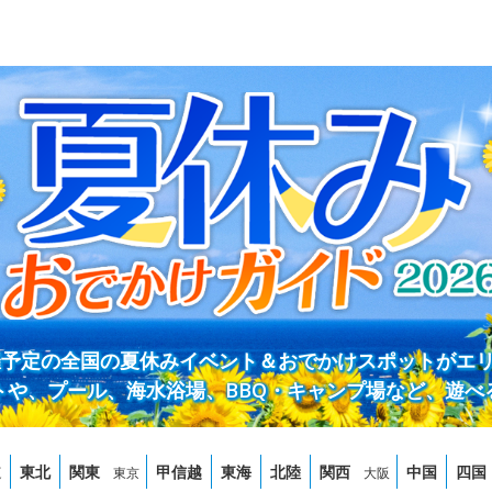
開催予定の全国の夏休みイベント＆おでかけスポットがエ
トや、プール、海水浴場、BBQ・キャンプ場など、遊べ
道
東北
関東
甲信越
東海
北陸
関西
中国
四国
東京
大阪