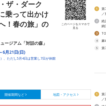
・ザ・ダーク
第
1
に乗って出かけ
／
絶
へ！春の旅」の
2
このページをスマホで
納
見る
T
3
麻
4
ミュージアム「対話の森」
第
5
～6月21日(日)
）、ただし5月4日は営業し7日が休館
第
開催期間など
地図・アクセス
1
／