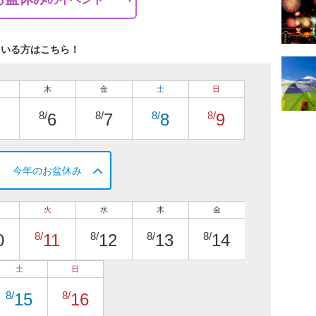
ている方はこちら！
木
金
土
日
8/
8/
8/
8/
6
7
8
9
今年のお盆休み
火
水
木
金
8/
8/
8/
8/
0
11
12
13
14
土
日
8/
8/
15
16