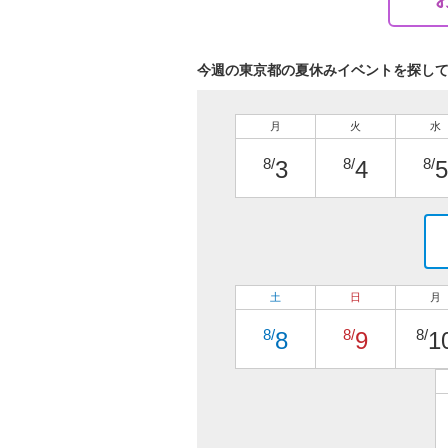
今週の東京都の夏休みイベントを探し
月
火
水
8/
8/
8/
3
4
5
土
日
月
8/
8/
8/
8
9
1