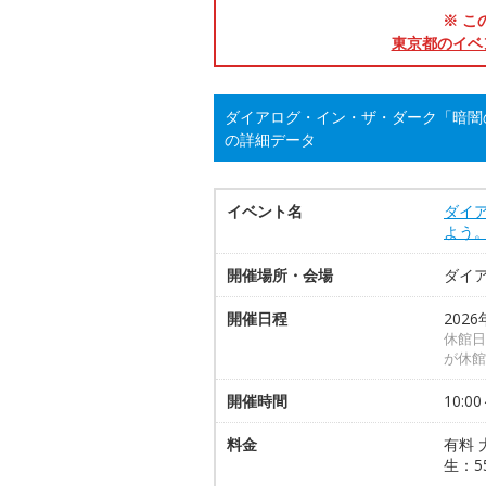
※ こ
東京都のイベ
ダイアログ・イン・ザ・ダーク「暗闇
の詳細データ
イベント名
ダイ
よう
開催場所・会場
ダイ
開催日程
2026
休館日
が休館
開催時間
10:00
料金
有料 
生：5