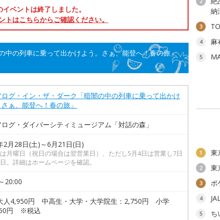
絶
2
のイベントは終了しました。
納
ントはこちらからご確認ください。
T
3
麻
4
の中の列車に乗って出かけよう。さぁ、能登へ！春の旅」
M
5
アログ・イン・ザ・ダーク「暗闇の中の列車に乗って出かけ
。さぁ、能登へ！春の旅」
アログ・ダイバーシティミュージアム「対話の森」
年2月28日(土)～6月21日(日)
東
は月曜日（祝日の場合は翌営業日）、ただし5月4日は営業し7日
1
日。詳細はホームページを確認。
東
2
～20:00
ポ
3
J
4
大人4,950円 中高生・大学・大学院生：2,750円 小学
50円 ※税込
ち
5