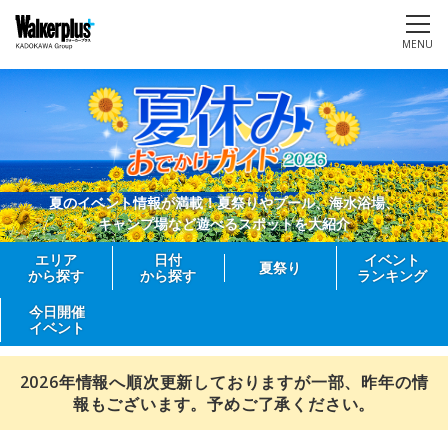
MENU
夏のイベント情報が満載！夏祭りやプール、海水浴場、
キャンプ場など遊べるスポットを大紹介
エリア
日付
イベント
夏祭り
から探す
から探す
ランキング
今日開催
イベント
2026年情報へ順次更新しておりますが一部、昨年の情
報もございます。予めご了承ください。