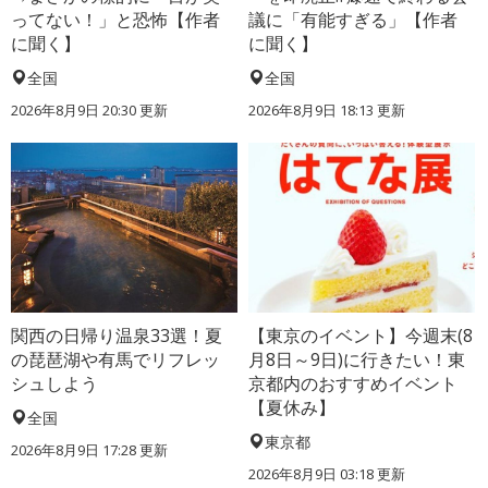
ってない！」と恐怖【作者
議に「有能すぎる」【作者
に聞く】
に聞く】
全国
全国
2026年8月9日 20:30
更新
2026年8月9日 18:13
更新
関西の日帰り温泉33選！夏
【東京のイベント】今週末(8
の琵琶湖や有馬でリフレッ
月8日～9日)に行きたい！東
シュしよう
京都内のおすすめイベント
【夏休み】
全国
東京都
2026年8月9日 17:28
更新
2026年8月9日 03:18
更新