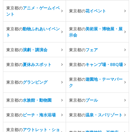
東京都の
アニメ・ゲームイベ
東京都の
花イベント
ント
東京都の
動物ふれあいイベン
東京都の
美術展・博物展・展
ト
示会
東京都の
演劇・講演会
東京都の
フェア
東京都の
夏休みスポット
東京都の
キャンプ場・BBQ場
東京都の
遊園地・テーマパー
東京都の
グランピング
ク
東京都の
水族館・動物園
東京都の
プール
東京都の
ビーチ・海水浴場
東京都の
温泉・スパリゾート
東京都の
アウトレット・ショ