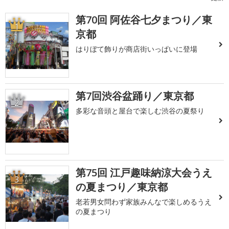
第70回 阿佐谷七夕まつり／東
1
京都
はりぼて飾りが商店街いっぱいに登場
第7回渋谷盆踊り／東京都
2
多彩な音頭と屋台で楽しむ渋谷の夏祭り
第75回 江戸趣味納涼大会うえ
3
の夏まつり／東京都
老若男女問わず家族みんなで楽しめるうえ
の夏まつり