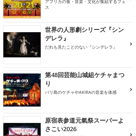
アフリカの食・音楽・文化が集結するフェ
ス
世界の人形劇シリーズ『シン
デレラ』
だれも見たことのない『シンデレラ』
第48回芸能山城組ケチャまつ
り
バリ島のケチャやAKIRAの音楽を体感
原宿表参道元氣祭スーパーよ
さこい2026