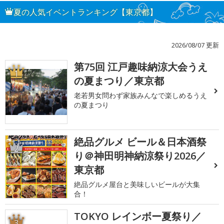
夏の人気イベントランキング【東京都】
2026/08/07 更新
第75回 江戸趣味納涼大会うえ
1
の夏まつり／東京都
老若男女問わず家族みんなで楽しめるうえ
の夏まつり
絶品グルメ ビール＆日本酒祭
2
り＠神田明神納涼祭り2026／
東京都
絶品グルメ屋台と美味しいビールが大集
合！
TOKYO レインボー夏祭り／
3