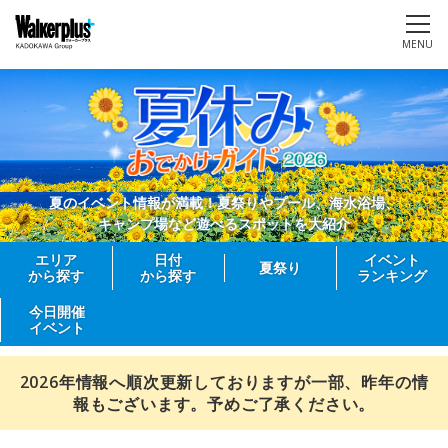
MENU
夏のイベント情報が満載！夏祭りやプール、海水浴場、
キャンプ場など遊べるスポットを大紹介
エリア
日付
イベント
夏祭り
から探す
から探す
ランキング
今日開催
イベント
2026年情報へ順次更新しておりますが一部、昨年の情
報もございます。予めご了承ください。