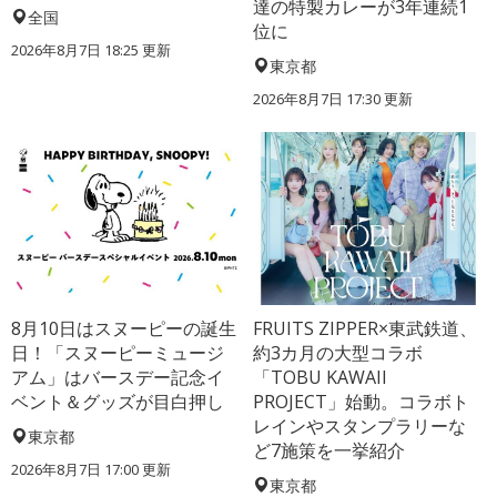
達の特製カレーが3年連続1
全国
位に
2026年8月7日 18:25
更新
東京都
2026年8月7日 17:30
更新
8月10日はスヌーピーの誕生
FRUITS ZIPPER×東武鉄道、
日！「スヌーピーミュージ
約3カ月の大型コラボ
アム」はバースデー記念イ
「TOBU KAWAII
ベント＆グッズが目白押し
PROJECT」始動。コラボト
レインやスタンプラリーな
東京都
ど7施策を一挙紹介
2026年8月7日 17:00
更新
東京都