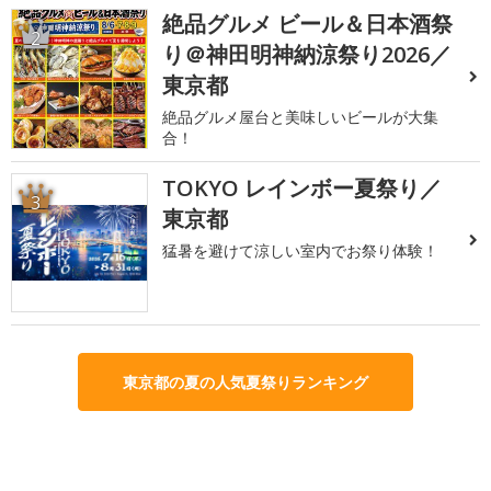
絶品グルメ ビール＆日本酒祭
2
り＠神田明神納涼祭り2026／
東京都
絶品グルメ屋台と美味しいビールが大集
合！
TOKYO レインボー夏祭り／
3
東京都
猛暑を避けて涼しい室内でお祭り体験！
東京都の夏の人気夏祭りランキング