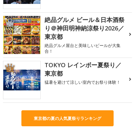
絶品グルメ ビール＆日本酒祭
2
り＠神田明神納涼祭り2026／
東京都
絶品グルメ屋台と美味しいビールが大集
合！
TOKYO レインボー夏祭り／
3
東京都
猛暑を避けて涼しい室内でお祭り体験！
東京都の夏の人気夏祭りランキング