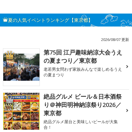
夏の人気イベントランキング【東京都】
2026/08/07 更新
第75回 江戸趣味納涼大会うえ
1
の夏まつり／東京都
老若男女問わず家族みんなで楽しめるうえ
の夏まつり
絶品グルメ ビール＆日本酒祭
2
り＠神田明神納涼祭り2026／
東京都
絶品グルメ屋台と美味しいビールが大集
合！