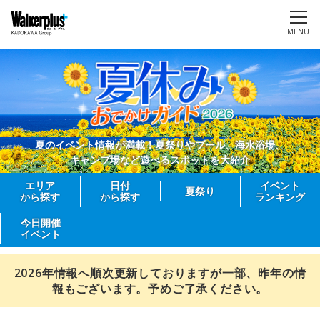
MENU
夏のイベント情報が満載！夏祭りやプール、海水浴場、
キャンプ場など遊べるスポットを大紹介
エリア
日付
イベント
夏祭り
から探す
から探す
ランキング
今日開催
イベント
2026年情報へ順次更新しておりますが一部、昨年の情
報もございます。予めご了承ください。