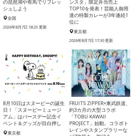
の琵琶湖や有馬でリフレッ
ンスタ」限定弁当売上
シュしよう
TOP10を発表！芸能人御用
達の特製カレーが3年連続1
全国
位に
2026年8月7日 18:25
更新
東京都
2026年8月7日 17:30
更新
8月10日はスヌーピーの誕生
FRUITS ZIPPER×東武鉄道、
日！「スヌーピーミュージ
約3カ月の大型コラボ
アム」はバースデー記念イ
「TOBU KAWAII
ベント＆グッズが目白押し
PROJECT」始動。コラボト
レインやスタンプラリーな
東京都