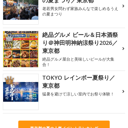
の夏まつり／東京都
老若男女問わず家族みんなで楽しめるうえ
の夏まつり
絶品グルメ ビール＆日本酒祭
2
り＠神田明神納涼祭り2026／
東京都
絶品グルメ屋台と美味しいビールが大集
合！
TOKYO レインボー夏祭り／
3
東京都
猛暑を避けて涼しい室内でお祭り体験！