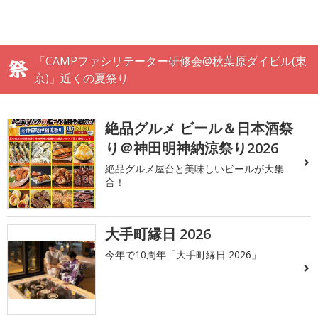
「CAMPファシリテーター研修会@秋葉原ダイビル(東
京)」近くの夏祭り
絶品グルメ ビール＆日本酒祭
り＠神田明神納涼祭り2026
絶品グルメ屋台と美味しいビールが大集
合！
大手町縁日 2026
今年で10周年「大手町縁日 2026」