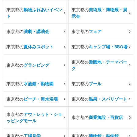
東京都の
動物ふれあいイベン
東京都の
美術展・博物展・展
ト
示会
東京都の
演劇・講演会
東京都の
フェア
東京都の
夏休みスポット
東京都の
キャンプ場・BBQ場
東京都の
遊園地・テーマパー
東京都の
グランピング
ク
東京都の
水族館・動物園
東京都の
プール
東京都の
ビーチ・海水浴場
東京都の
温泉・スパリゾート
東京都の
アウトレット・ショ
東京都の
商業施設・百貨店
ッピングモール
東京都の
工場見学
東京都の
博物館・科学館