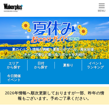
MENU
夏のイベント情報が満載！夏祭りやプール、海水浴場、
キャンプ場など遊べるスポットを大紹介
エリア
日付
イベント
夏祭り
から探す
から探す
ランキング
今日開催
イベント
2026年情報へ順次更新しておりますが一部、昨年の情
報もございます。予めご了承ください。