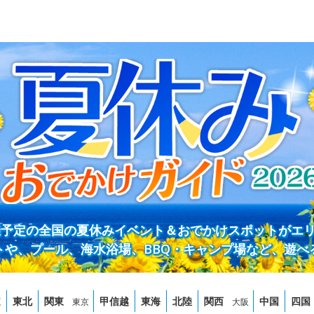
開催予定の全国の夏休みイベント＆おでかけスポットがエ
トや、プール、海水浴場、BBQ・キャンプ場など、遊べ
道
東北
関東
甲信越
東海
北陸
関西
中国
四国
東京
大阪