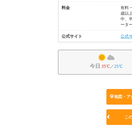
料金
有料 
歳以上
中、半
ータ
公式サイト
公式
今日
35℃
／
25℃
地図・ア
こ