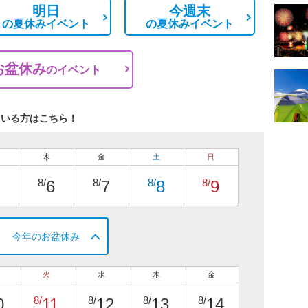
明日
今週末
の
夏休みイベント
の
夏休みイベント
お盆休み
の
イベント
ている方はこちら！
木
金
土
日
8/
8/
8/
8/
6
7
8
9
今年のお盆休み
火
水
木
金
8/
8/
8/
8/
0
11
12
13
14