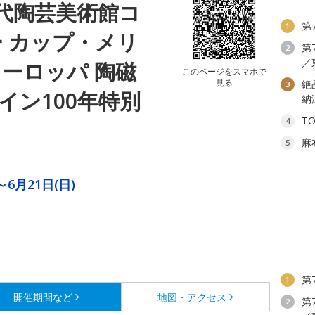
代陶芸美術館コ
第
1
ー カップ・メリ
第
2
／
ーロッパ 陶磁
このページをスマホで
見る
絶
3
イン100年特別
納
T
4
麻
5
～6月21日(日)
第
1
開催期間など
地図・アクセス
第
2