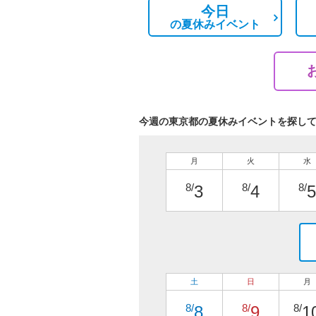
今日
の
夏休みイベント
今週の東京都の夏休みイベントを探し
月
火
水
8/
8/
8/
3
4
5
土
日
月
8/
8/
8/
8
9
1