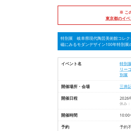
※ こ
東京都のイベ
特別展 岐阜県現代陶芸美術館コレクシ
磁にみるモダンデザイン100年特別展
イベント名
特別
リーゴ
別展
開催場所・会場
三井
開催日程
2026
休み：
開催時間
10:0
予約
予約