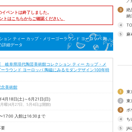
／
絶
3
のイベントは終了しました。
納
ントはこちらからご確認ください。
T
4
麻
5
ョン ティー カップ・メリーゴーラウンド ヨーロッパ 陶
の詳細データ
展 岐阜県現代陶芸美術館コレクション ティー カップ・メ
ーラウンド ヨーロッパ 陶磁にみるモダンデザイン100年特
記念美術館
東
1
年4月18日(土)～6月21日(日)
東
2
月曜(4月27日、5月4日は開館)
ポ
3
0〜17:00 入館は16:30まで
ち
4
不要
J
5