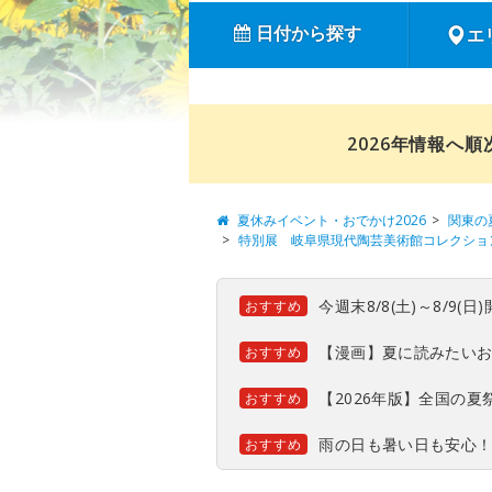
日付から探す
エ
2026年情報へ
夏休みイベント・おでかけ2026
関東の
特別展 岐阜県現代陶芸美術館コレクション
今週末8/8(土)～8/9
おすすめ
【漫画】夏に読みたい
おすすめ
【2026年版】全国の
おすすめ
雨の日も暑い日も安心
おすすめ