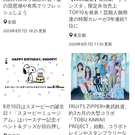
の琵琶湖や有馬でリフレッ
ンスタ」限定弁当売上
シュしよう
TOP10を発表！芸能人御用
達の特製カレーが3年連続1
全国
位に
2026年8月7日 18:25
更新
東京都
2026年8月7日 17:30
更新
8月10日はスヌーピーの誕生
FRUITS ZIPPER×東武鉄道、
日！「スヌーピーミュージ
約3カ月の大型コラボ
アム」はバースデー記念イ
「TOBU KAWAII
ベント＆グッズが目白押し
PROJECT」始動。コラボト
レインやスタンプラリーな