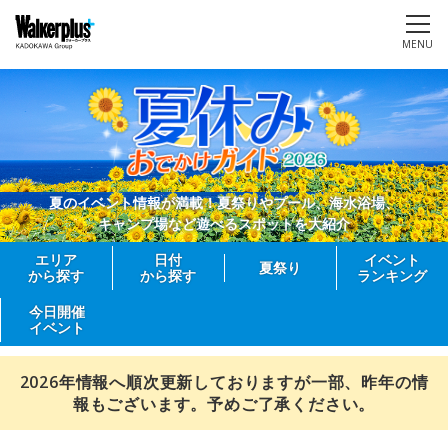
MENU
夏のイベント情報が満載！夏祭りやプール、海水浴場、
キャンプ場など遊べるスポットを大紹介
エリア
日付
イベント
夏祭り
から探す
から探す
ランキング
今日開催
イベント
2026年情報へ順次更新しておりますが一部、昨年の情
報もございます。予めご了承ください。