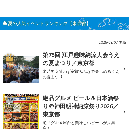
夏の人気イベントランキング【東京都】
2026/08/07 更新
第75回 江戸趣味納涼大会うえ
1
の夏まつり／東京都
老若男女問わず家族みんなで楽しめるうえ
の夏まつり
絶品グルメ ビール＆日本酒祭
2
り＠神田明神納涼祭り2026／
東京都
絶品グルメ屋台と美味しいビールが大集
合！