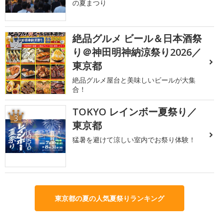
の夏まつり
絶品グルメ ビール＆日本酒祭
2
り＠神田明神納涼祭り2026／
東京都
絶品グルメ屋台と美味しいビールが大集
合！
TOKYO レインボー夏祭り／
3
東京都
猛暑を避けて涼しい室内でお祭り体験！
東京都の夏の人気夏祭りランキング