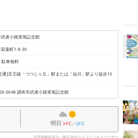
市武者小路実篤記念館
若葉町1-8-30
台 駐車無料
交通]京王線「つつじヶ丘」駅または「仙川」駅より徒歩10
3326-0648 調布市武者小路実篤記念館
明日
34℃
／
26℃
天気情報提供元：株式会社ライフビジネスウェザー