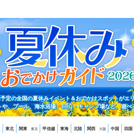
開催予定の全国の夏休みイベント＆おでかけスポットがエ
トや、プール、海水浴場、BBQ・キャンプ場など、遊べ
道
東北
関東
甲信越
東海
北陸
関西
中国
四国
東京
大阪