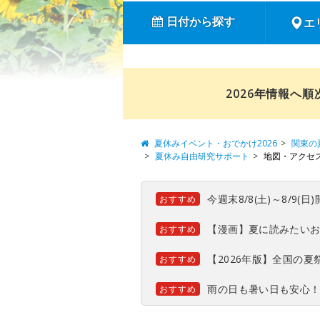
日付から探す
エ
2026年情報へ
夏休みイベント・おでかけ2026
関東の
夏休み自由研究サポート
地図・アクセ
今週末8/8(土)～8/9
おすすめ
【漫画】夏に読みたい
おすすめ
【2026年版】全国の
おすすめ
雨の日も暑い日も安心
おすすめ