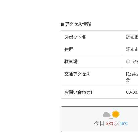
アクセス情報
スポット名
調布
住所
調布市
駐車場
〇 5
交通アクセス
[公共
分
お問い合わせ1
03-
今日
33℃
／
26℃