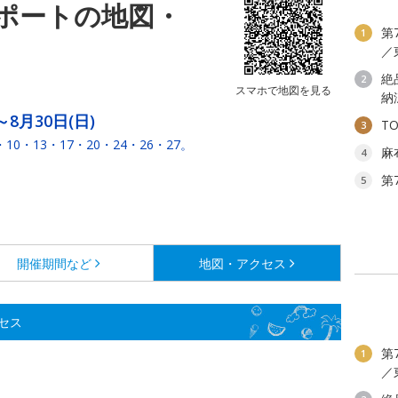
ポートの地図・
第
1
／
絶
2
スマホで地図を見る
納
～8月30日(日)
T
3
10・13・17・20・24・26・27。
麻
4
第
5
開催期間など
地図・アクセス
セス
第
1
／