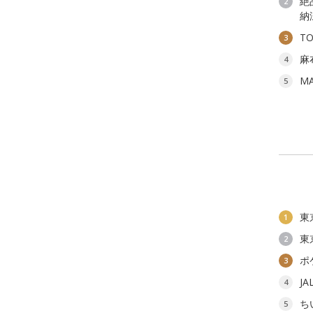
絶
2
納
T
3
麻
4
M
5
東
1
東
2
ポ
3
J
4
ち
5