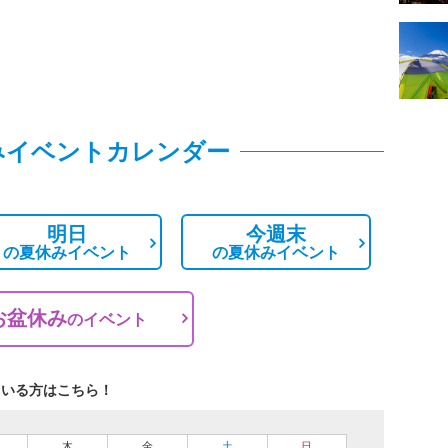
みイベントカレンダー
明日
今週末
の
夏休みイベント
の
夏休みイベント
お盆休み
の
イベント
ている方はこちら！
木
金
土
日