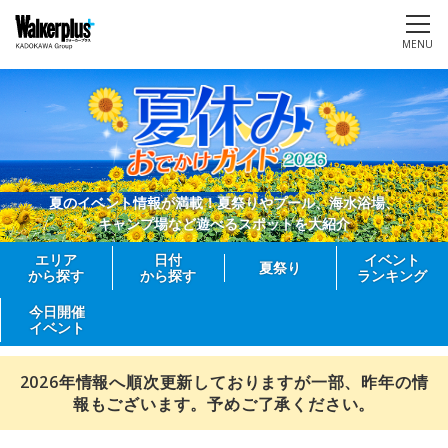
MENU
夏のイベント情報が満載！夏祭りやプール、海水浴場、
キャンプ場など遊べるスポットを大紹介
エリア
日付
イベント
夏祭り
から探す
から探す
ランキング
今日開催
イベント
2026年情報へ順次更新しておりますが一部、昨年の情
報もございます。予めご了承ください。