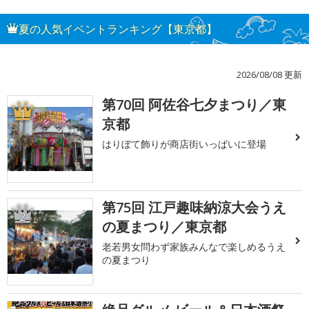
夏の人気イベントランキング【東京都】
2026/08/08 更新
第70回 阿佐谷七夕まつり／東
1
京都
はりぼて飾りが商店街いっぱいに登場
第75回 江戸趣味納涼大会うえ
2
の夏まつり／東京都
老若男女問わず家族みんなで楽しめるうえ
の夏まつり