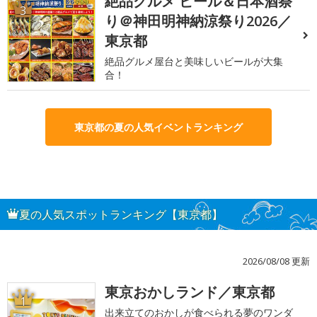
絶品グルメ ビール＆日本酒祭
3
り＠神田明神納涼祭り2026／
東京都
絶品グルメ屋台と美味しいビールが大集
合！
東京都の夏の人気イベントランキング
夏の人気スポットランキング【東京都】
2026/08/08 更新
東京おかしランド／東京都
1
出来立てのおかしが食べられる夢のワンダ