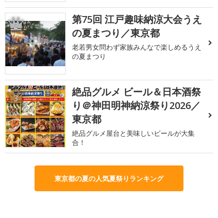
第75回 江戸趣味納涼大会うえ
2
の夏まつり／東京都
老若男女問わず家族みんなで楽しめるうえ
の夏まつり
絶品グルメ ビール＆日本酒祭
3
り＠神田明神納涼祭り2026／
東京都
絶品グルメ屋台と美味しいビールが大集
合！
東京都の夏の人気夏祭りランキング