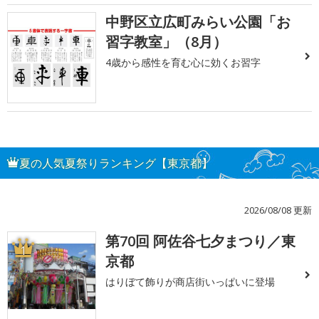
中野区立広町みらい公園「お
習字教室」（8月）
4歳から感性を育む心に効くお習字
夏の人気夏祭りランキング【東京都】
2026/08/08 更新
第70回 阿佐谷七夕まつり／東
1
京都
はりぼて飾りが商店街いっぱいに登場