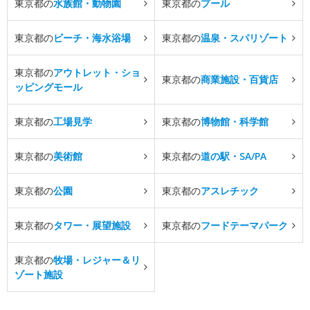
東京都の
水族館・動物園
東京都の
プール
東京都の
ビーチ・海水浴場
東京都の
温泉・スパリゾート
東京都の
アウトレット・ショ
東京都の
商業施設・百貨店
ッピングモール
東京都の
工場見学
東京都の
博物館・科学館
東京都の
美術館
東京都の
道の駅・SA/PA
東京都の
公園
東京都の
アスレチック
東京都の
タワー・展望施設
東京都の
フードテーマパーク
東京都の
牧場・レジャー＆リ
ゾート施設