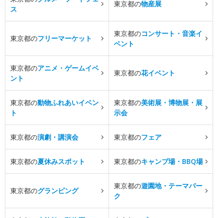
東京都の
物産展
ス
東京都の
コンサート・音楽イ
東京都の
フリーマーケット
ベント
東京都の
アニメ・ゲームイベ
東京都の
花イベント
ント
東京都の
動物ふれあいイベン
東京都の
美術展・博物展・展
ト
示会
東京都の
演劇・講演会
東京都の
フェア
東京都の
夏休みスポット
東京都の
キャンプ場・BBQ場
東京都の
遊園地・テーマパー
東京都の
グランピング
ク