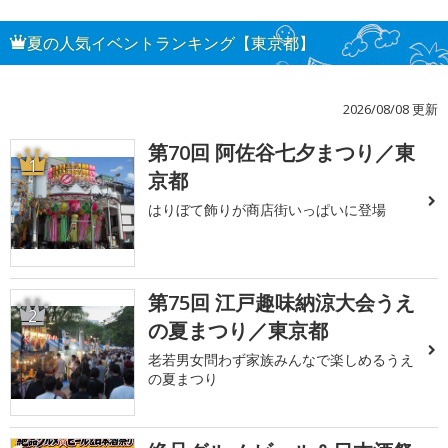
夏の人気イベントランキング【東京都】
2026/08/08 更新
第70回 阿佐谷七夕まつり／東
1
京都
はりぼて飾りが商店街いっぱいに登場
第75回 江戸趣味納涼大会うえ
2
の夏まつり／東京都
老若男女問わず家族みんなで楽しめるうえ
の夏まつり