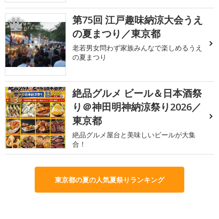
第75回 江戸趣味納涼大会うえ
2
の夏まつり／東京都
老若男女問わず家族みんなで楽しめるうえ
の夏まつり
絶品グルメ ビール＆日本酒祭
3
り＠神田明神納涼祭り2026／
東京都
絶品グルメ屋台と美味しいビールが大集
合！
東京都の夏の人気夏祭りランキング