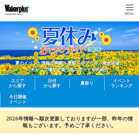
MENU
夏のイベント情報が満載！夏祭りやプール、海水浴場、
キャンプ場など遊べるスポットを大紹介
エリア
日付
イベント
夏祭り
から探す
から探す
ランキング
今日開催
イベント
2026年情報へ順次更新しておりますが一部、昨年の情
報もございます。予めご了承ください。