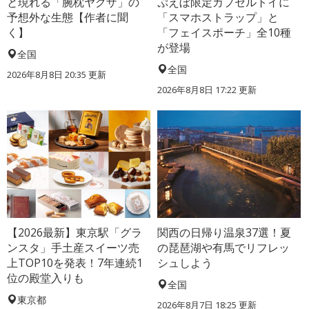
と現れる「腕枕ヤクザ」の
ぷえぼ限定カプセルトイに
予想外な生態【作者に聞
「スマホストラップ」と
く】
「フェイスポーチ」全10種
が登場
全国
全国
2026年8月8日 20:35
更新
2026年8月8日 17:22
更新
【2026最新】東京駅「グラ
関西の日帰り温泉37選！夏
ンスタ」手土産スイーツ売
の琵琶湖や有馬でリフレッ
上TOP10を発表！7年連続1
シュしよう
位の殿堂入りも
全国
東京都
2026年8月7日 18:25
更新