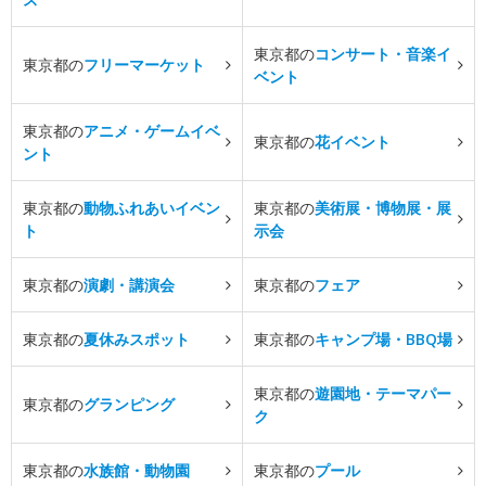
東京都の
コンサート・音楽イ
東京都の
フリーマーケット
ベント
東京都の
アニメ・ゲームイベ
東京都の
花イベント
ント
東京都の
動物ふれあいイベン
東京都の
美術展・博物展・展
ト
示会
東京都の
演劇・講演会
東京都の
フェア
東京都の
夏休みスポット
東京都の
キャンプ場・BBQ場
東京都の
遊園地・テーマパー
東京都の
グランピング
ク
東京都の
水族館・動物園
東京都の
プール