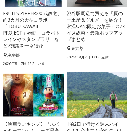
FRUITS ZIPPER×東武鉄道、
渋谷駅周辺で買える「夏の
約3カ月の大型コラボ
手土産＆グルメ」を紹介！
「TOBU KAWAII
常温OKの限定お菓子・スパ
PROJECT」始動。コラボト
イス総菜・最新ポップアッ
レインやスタンプラリーな
プまとめ
ど7施策を一挙紹介
東京都
東京都
2026年8月7日 12:00
更新
2026年8月7日 12:24
更新
【映画ランキング】『スパ
1泊2日で行ける週末ハイ
イダーマン』シリーズ最高
ク！初心者でも安心の山ホ