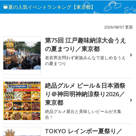
夏の人気イベントランキング【東京都】
2026/08/07 更新
第75回 江戸趣味納涼大会うえ
1
の夏まつり／東京都
老若男女問わず家族みんなで楽しめるうえ
の夏まつり
絶品グルメ ビール＆日本酒祭
2
り＠神田明神納涼祭り2026／
東京都
絶品グルメ屋台と美味しいビールが大集
合！
TOKYO レインボー夏祭り／
3