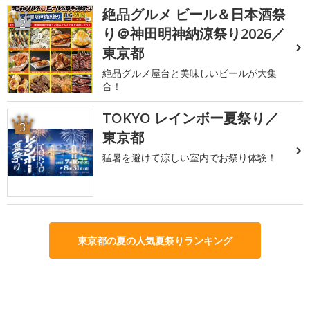
絶品グルメ ビール＆日本酒祭
2
り＠神田明神納涼祭り2026／
東京都
絶品グルメ屋台と美味しいビールが大集
合！
TOKYO レインボー夏祭り／
3
東京都
猛暑を避けて涼しい室内でお祭り体験！
東京都の夏の人気夏祭りランキング