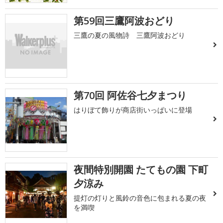
第59回三鷹阿波おどり
三鷹の夏の風物詩 三鷹阿波おどり
第70回 阿佐谷七夕まつり
はりぼて飾りが商店街いっぱいに登場
夜間特別開園 たてもの園 下町
夕涼み
提灯の灯りと風鈴の音色に包まれる夏の夜
を満喫