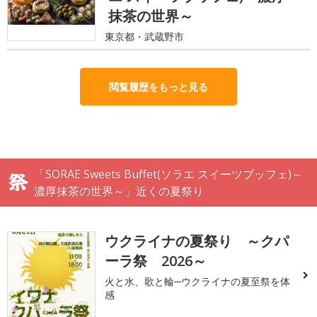
抹茶の世界～
東京都・武蔵野市
閲覧履歴をもっと見る
「SORAE Sweets Buffet(ソラエ スイーツブッフェ)～
濃厚抹茶の世界～」近くの夏祭り
ウクライナの夏祭り ～クパ
ーラ祭 2026～
火と水、歌と輪─ウクライナの夏至祭を体
感