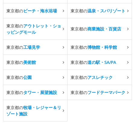
東京都の
ビーチ・海水浴場
東京都の
温泉・スパリゾート
東京都の
アウトレット・ショ
東京都の
商業施設・百貨店
ッピングモール
東京都の
工場見学
東京都の
博物館・科学館
東京都の
美術館
東京都の
道の駅・SA/PA
東京都の
公園
東京都の
アスレチック
東京都の
タワー・展望施設
東京都の
フードテーマパーク
東京都の
牧場・レジャー＆リ
ゾート施設