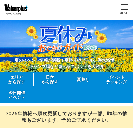
MENU
夏のイベント情報が満載！夏祭りやプール、海水浴場、
キャンプ場など遊べるスポットを大紹介
エリア
日付
イベント
夏祭り
から探す
から探す
ランキング
今日開催
イベント
2026年情報へ順次更新しておりますが一部、昨年の情
報もございます。予めご了承ください。