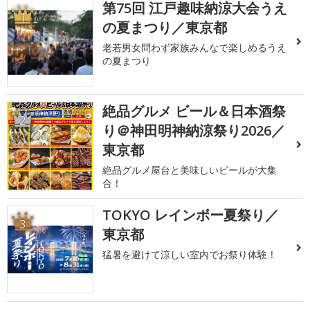
第75回 江戸趣味納涼大会うえ
1
の夏まつり／東京都
老若男女問わず家族みんなで楽しめるうえ
の夏まつり
絶品グルメ ビール＆日本酒祭
2
り＠神田明神納涼祭り2026／
東京都
絶品グルメ屋台と美味しいビールが大集
合！
TOKYO レインボー夏祭り／
3
東京都
猛暑を避けて涼しい室内でお祭り体験！