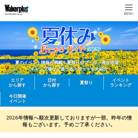
MENU
夏のイベント情報が満載！夏祭りやプール、海水浴場、
キャンプ場など遊べるスポットを大紹介
エリア
日付
イベント
夏祭り
から探す
から探す
ランキング
今日開催
イベント
2026年情報へ順次更新しておりますが一部、昨年の情
報もございます。予めご了承ください。