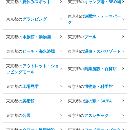
東京都の
夏休みスポット
東京都の
キャンプ場・BBQ場
東京都の
遊園地・テーマパー
東京都の
グランピング
ク
東京都の
水族館・動物園
東京都の
プール
東京都の
ビーチ・海水浴場
東京都の
温泉・スパリゾート
東京都の
アウトレット・ショ
東京都の
商業施設・百貨店
ッピングモール
東京都の
工場見学
東京都の
博物館・科学館
東京都の
美術館
東京都の
道の駅・SA/PA
東京都の
公園
東京都の
アスレチック
東京都の
タワー・展望施設
東京都の
フードテーマパーク