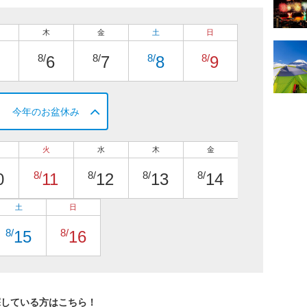
木
金
土
日
8/
8/
8/
8/
6
7
8
9
今年のお盆休み
火
水
木
金
8/
8/
8/
8/
0
11
12
13
14
土
日
8/
8/
15
16
探している方はこちら！