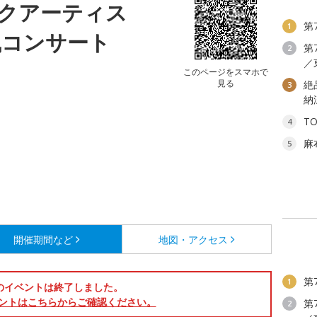
クアーティス
第
1
風コンサート
第
2
／
タ
このページをスマホで
見る
絶
3
納
T
4
麻
5
開催期間など
地図・アクセス
第
1
のイベントは終了しました。
ントはこちらからご確認ください。
第
2