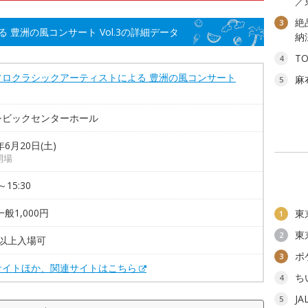
／
絶
3
豊洲の風コンサート Vol.3の詳細データ
納
T
4
ソロクラシックアーティストによる 豊洲の風コンサート
麻
5
シビックセンターホール
年6月20日(土)
0開場
～15:30
一般1,000円
東
1
東
2
歳以上入場可
ポ
3
サイトほか、関連サイトはこちら
ち
4
J
5