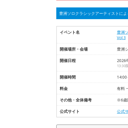
豊洲ソロクラシックアーティストによる 
イベント名
豊洲
Vol.3
開催場所・会場
豊洲
開催日程
2026
13:3
開催時間
14:00
料金
有料 
その他・全体備考
※6
公式サイト
公式