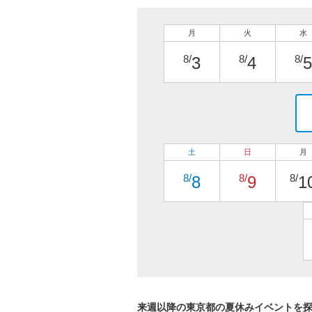
月
火
水
8/
8/
8/
3
4
5
土
日
月
8/
8/
8/
8
9
1
来週以降の東京都の夏休みイベントを