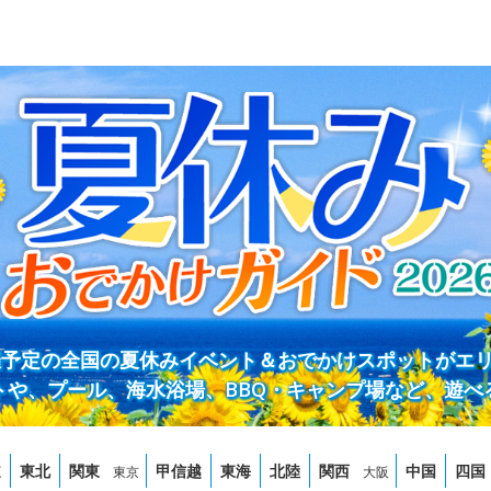
開催予定の全国の夏休みイベント＆おでかけスポットがエ
トや、プール、海水浴場、BBQ・キャンプ場など、遊べ
道
東北
関東
甲信越
東海
北陸
関西
中国
四国
東京
大阪