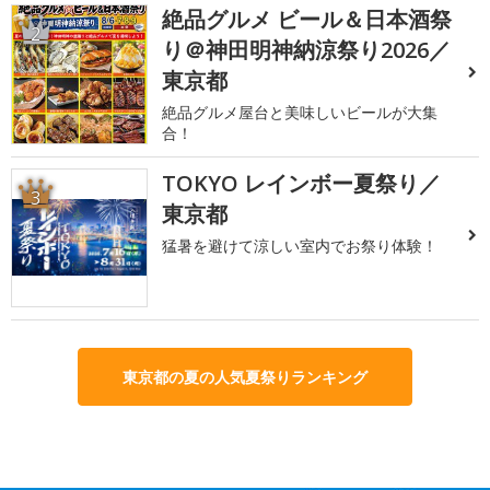
絶品グルメ ビール＆日本酒祭
2
り＠神田明神納涼祭り2026／
東京都
絶品グルメ屋台と美味しいビールが大集
合！
TOKYO レインボー夏祭り／
3
東京都
猛暑を避けて涼しい室内でお祭り体験！
東京都の夏の人気夏祭りランキング