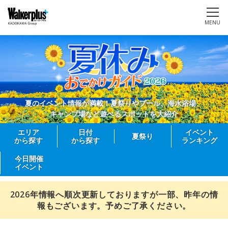
MENU
夏のイベント情報が満載！夏祭りやプール、海水浴場、
キャンプ場など遊べるスポットを大紹介
エリア
日付
イベント
夏祭り
から探す
から探す
ランキング
今日開催
イベント
2026年情報へ順次更新しておりますが一部、昨年の情
報もございます。予めご了承ください。