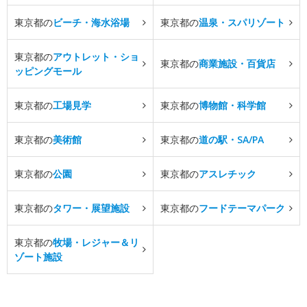
東京都の
ビーチ・海水浴場
東京都の
温泉・スパリゾート
東京都の
アウトレット・ショ
東京都の
商業施設・百貨店
ッピングモール
東京都の
工場見学
東京都の
博物館・科学館
東京都の
美術館
東京都の
道の駅・SA/PA
東京都の
公園
東京都の
アスレチック
東京都の
タワー・展望施設
東京都の
フードテーマパーク
東京都の
牧場・レジャー＆リ
ゾート施設