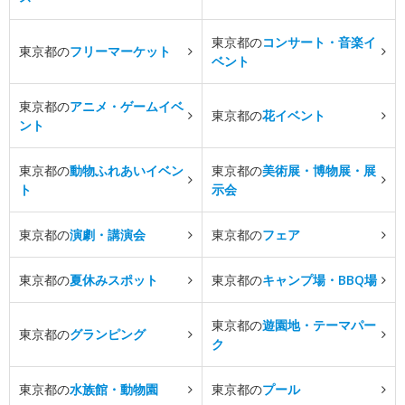
東京都の
コンサート・音楽イ
東京都の
フリーマーケット
ベント
東京都の
アニメ・ゲームイベ
東京都の
花イベント
ント
東京都の
動物ふれあいイベン
東京都の
美術展・博物展・展
ト
示会
東京都の
演劇・講演会
東京都の
フェア
東京都の
夏休みスポット
東京都の
キャンプ場・BBQ場
東京都の
遊園地・テーマパー
東京都の
グランピング
ク
東京都の
水族館・動物園
東京都の
プール