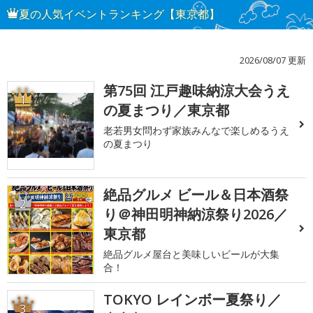
夏の人気イベントランキング【東京都】
2026/08/07 更新
第75回 江戸趣味納涼大会うえ
1
の夏まつり／東京都
老若男女問わず家族みんなで楽しめるうえ
の夏まつり
絶品グルメ ビール＆日本酒祭
2
り＠神田明神納涼祭り2026／
東京都
絶品グルメ屋台と美味しいビールが大集
合！
TOKYO レインボー夏祭り／
3