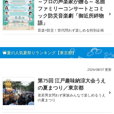
～プロの声楽家が贈る～ 名曲
ファミリーコンサートとコミ
ック防災音楽劇「御近所絆物
語」
音楽×防災！世代問わず楽しめる特別企画
夏の人気夏祭りランキング【東京都】
2026/08/07 更新
第75回 江戸趣味納涼大会うえ
1
の夏まつり／東京都
老若男女問わず家族みんなで楽しめるうえ
の夏まつり