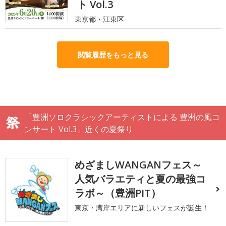
ト Vol.3
東京都・江東区
閲覧履歴をもっと見る
「豊洲ソロクラシックアーティストによる 豊洲の風コ
ンサート Vol.3」近くの夏祭り
めざましWANGANフェス～
人気バラエティと夏の最強コ
ラボ～（豊洲PIT）
東京・湾岸エリアに新しいフェスが誕生！