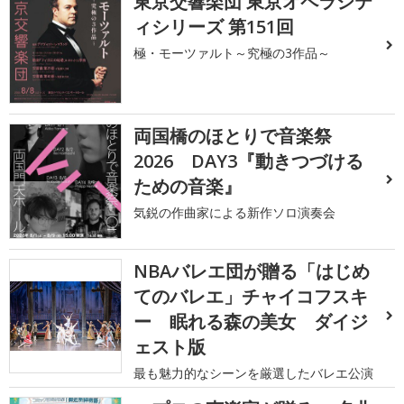
東京交響楽団 東京オペラシテ
ィシリーズ 第151回
極・モーツァルト～究極の3作品～
両国橋のほとりで音楽祭
2026 DAY3『動きつづける
ための音楽』
気鋭の作曲家による新作ソロ演奏会
NBAバレエ団が贈る「はじめ
てのバレエ」チャイコフスキ
ー 眠れる森の美女 ダイジ
ェスト版
最も魅力的なシーンを厳選したバレエ公演