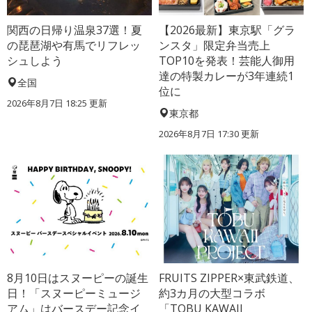
関西の日帰り温泉37選！夏
【2026最新】東京駅「グラ
の琵琶湖や有馬でリフレッ
ンスタ」限定弁当売上
シュしよう
TOP10を発表！芸能人御用
達の特製カレーが3年連続1
全国
位に
2026年8月7日 18:25
更新
東京都
2026年8月7日 17:30
更新
8月10日はスヌーピーの誕生
FRUITS ZIPPER×東武鉄道、
日！「スヌーピーミュージ
約3カ月の大型コラボ
アム」はバースデー記念イ
「TOBU KAWAII