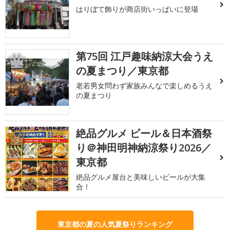
はりぼて飾りが商店街いっぱいに登場
第75回 江戸趣味納涼大会うえ
2
の夏まつり／東京都
老若男女問わず家族みんなで楽しめるうえ
の夏まつり
絶品グルメ ビール＆日本酒祭
3
り＠神田明神納涼祭り2026／
東京都
絶品グルメ屋台と美味しいビールが大集
合！
東京都の夏の人気夏祭りランキング