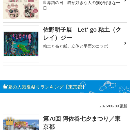
世界猫の日 猫が好きな人の猫が好きな一
日
佐野明子展 Let' go 粘土（ク
レイ）ジー
粘土と布と紙。立体と平面のコラボ
夏の人気夏祭りランキング【東京都】
2026/08/08 更新
第70回 阿佐谷七夕まつり／東
1
京都