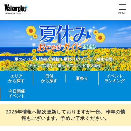
MENU
夏のイベント情報が満載！夏祭りやプール、海水浴場、
キャンプ場など遊べるスポットを大紹介
エリア
日付
イベント
夏祭り
から探す
から探す
ランキング
今日開催
イベント
2026年情報へ順次更新しておりますが一部、昨年の情
報もございます。予めご了承ください。