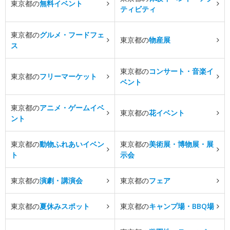
東京都の
無料イベント
ティビティ
東京都の
グルメ・フードフェ
東京都の
物産展
ス
東京都の
コンサート・音楽イ
東京都の
フリーマーケット
ベント
東京都の
アニメ・ゲームイベ
東京都の
花イベント
ント
東京都の
動物ふれあいイベン
東京都の
美術展・博物展・展
ト
示会
東京都の
演劇・講演会
東京都の
フェア
東京都の
夏休みスポット
東京都の
キャンプ場・BBQ場