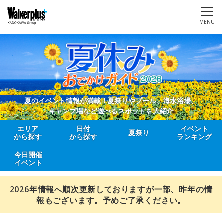
MENU
夏のイベント情報が満載！夏祭りやプール、海水浴場、
キャンプ場など遊べるスポットを大紹介
エリア
日付
イベント
夏祭り
から探す
から探す
ランキング
今日開催
イベント
2026年情報へ順次更新しておりますが一部、昨年の情
報もございます。予めご了承ください。