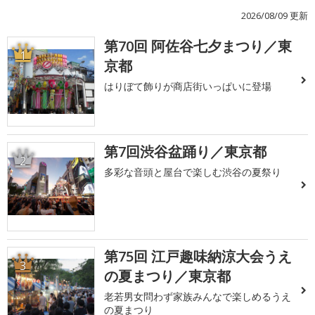
2026/08/09 更新
第70回 阿佐谷七夕まつり／東
1
京都
はりぼて飾りが商店街いっぱいに登場
第7回渋谷盆踊り／東京都
2
多彩な音頭と屋台で楽しむ渋谷の夏祭り
第75回 江戸趣味納涼大会うえ
3
の夏まつり／東京都
老若男女問わず家族みんなで楽しめるうえ
の夏まつり