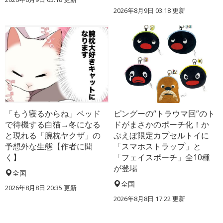
2026年8月9日 03:18
更新
「もう寝るからね」ベッド
ピングーの“トラウマ回”のト
で待機する白猫→冬になる
ドがまさかのポーチ化！か
と現れる「腕枕ヤクザ」の
ぷえぼ限定カプセルトイに
予想外な生態【作者に聞
「スマホストラップ」と
く】
「フェイスポーチ」全10種
が登場
全国
全国
2026年8月8日 20:35
更新
2026年8月8日 17:22
更新