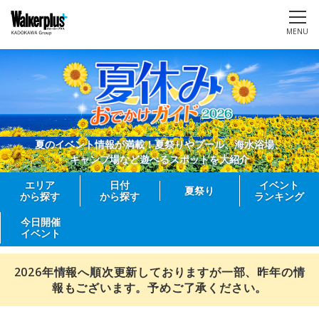
MENU
夏のイベント情報が満載！夏祭りやプール、海水浴場、
キャンプ場など遊べるスポットを大紹介
エリア
日付
イベント
夏祭り
から探す
から探す
ランキング
今日開催
イベント
2026年情報へ順次更新しておりますが一部、昨年の情
報もございます。予めご了承ください。