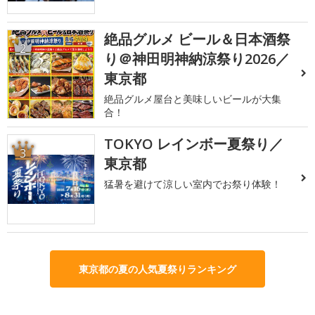
絶品グルメ ビール＆日本酒祭
2
り＠神田明神納涼祭り2026／
東京都
絶品グルメ屋台と美味しいビールが大集
合！
TOKYO レインボー夏祭り／
3
東京都
猛暑を避けて涼しい室内でお祭り体験！
東京都の夏の人気夏祭りランキング