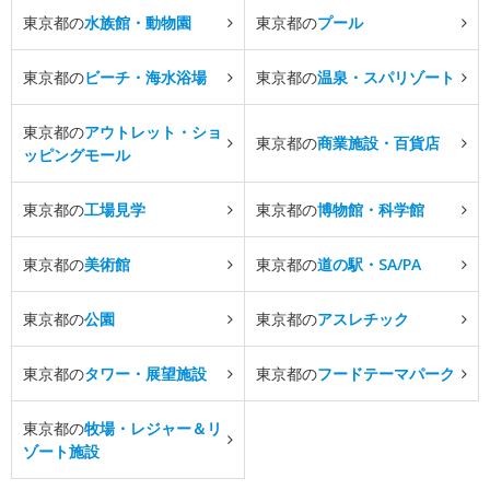
東京都の
水族館・動物園
東京都の
プール
東京都の
ビーチ・海水浴場
東京都の
温泉・スパリゾート
東京都の
アウトレット・ショ
東京都の
商業施設・百貨店
ッピングモール
東京都の
工場見学
東京都の
博物館・科学館
東京都の
美術館
東京都の
道の駅・SA/PA
東京都の
公園
東京都の
アスレチック
東京都の
タワー・展望施設
東京都の
フードテーマパーク
東京都の
牧場・レジャー＆リ
ゾート施設