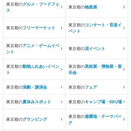
東京都の
グルメ・フードフェ
東京都の
物産展
ス
東京都の
コンサート・音楽イ
東京都の
フリーマーケット
ベント
東京都の
アニメ・ゲームイベ
東京都の
花イベント
ント
東京都の
動物ふれあいイベン
東京都の
美術展・博物展・展
ト
示会
東京都の
演劇・講演会
東京都の
フェア
東京都の
夏休みスポット
東京都の
キャンプ場・BBQ場
東京都の
遊園地・テーマパー
東京都の
グランピング
ク