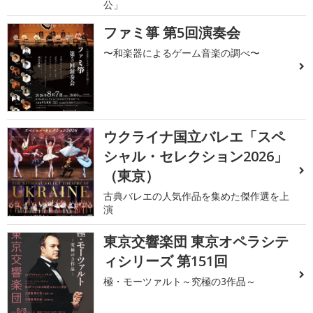
公」
ファミ箏 第5回演奏会
〜和楽器によるゲーム音楽の調べ〜
ウクライナ国立バレエ「スペ
シャル・セレクション2026」
（東京）
古典バレエの人気作品を集めた傑作選を上
演
東京交響楽団 東京オペラシテ
ィシリーズ 第151回
極・モーツァルト～究極の3作品～