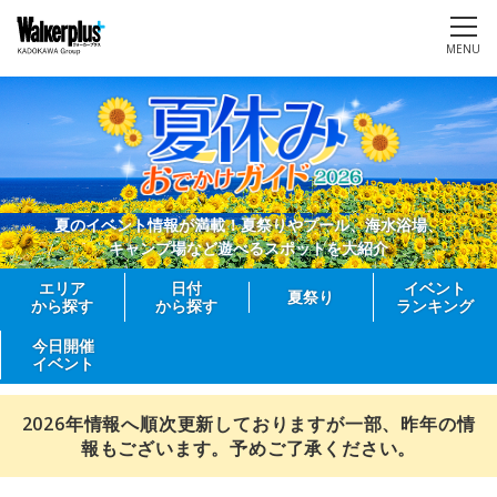
MENU
夏のイベント情報が満載！夏祭りやプール、海水浴場、
キャンプ場など遊べるスポットを大紹介
エリア
日付
イベント
夏祭り
から探す
から探す
ランキング
今日開催
イベント
2026年情報へ順次更新しておりますが一部、昨年の情
報もございます。予めご了承ください。