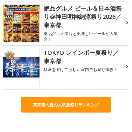
絶品グルメ ビール＆日本酒祭
2
り＠神田明神納涼祭り2026／
東京都
絶品グルメ屋台と美味しいビールが大集
合！
TOKYO レインボー夏祭り／
3
東京都
猛暑を避けて涼しい室内でお祭り体験！
東京都の夏の人気夏祭りランキング