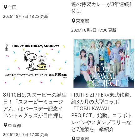
達の特製カレーが3年連続1
全国
位に
2026年8月7日 18:25
更新
東京都
2026年8月7日 17:30
更新
8月10日はスヌーピーの誕生
FRUITS ZIPPER×東武鉄道、
日！「スヌーピーミュージ
約3カ月の大型コラボ
アム」はバースデー記念イ
「TOBU KAWAII
ベント＆グッズが目白押し
PROJECT」始動。コラボト
レインやスタンプラリーな
東京都
ど7施策を一挙紹介
2026年8月7日 17:00
更新
東京都