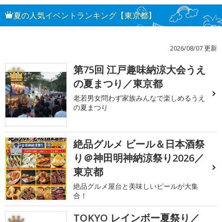
夏の人気イベントランキング【東京都】
2026/08/07 更新
第75回 江戸趣味納涼大会うえ
1
の夏まつり／東京都
老若男女問わず家族みんなで楽しめるうえ
の夏まつり
絶品グルメ ビール＆日本酒祭
2
り＠神田明神納涼祭り2026／
東京都
絶品グルメ屋台と美味しいビールが大集
合！
TOKYO レインボー夏祭り／