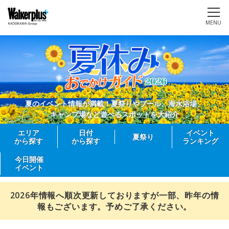
MENU
夏のイベント情報が満載！夏祭りやプール、海水浴場、
キャンプ場など遊べるスポットを大紹介
エリア
日付
イベント
夏祭り
から探す
から探す
ランキング
今日開催
イベント
2026年情報へ順次更新しておりますが一部、昨年の情
報もございます。予めご了承ください。