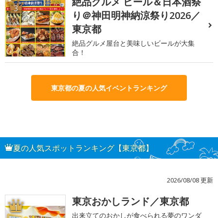
絶品グルメ ビール＆日本酒祭
3
り＠神田明神納涼祭り2026／
東京都
絶品グルメ屋台と美味しいビールが大集
合！
東京都の夏の人気イベントランキング
夏の人気スポットランキング【東京都】
2026/08/08 更新
東京おかしランド／東京都
1
出来立てのおかしが食べられる夢のワンダ