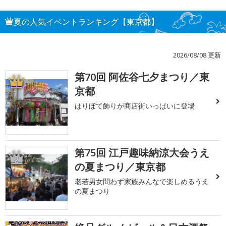
夏の人気イベントランキング【東京都】
2026/08/08 更新
第70回 阿佐谷七夕まつり／東
1
京都
はりぼて飾りが商店街いっぱいに登場
第75回 江戸趣味納涼大会うえ
2
の夏まつり／東京都
老若男女問わず家族みんなで楽しめるうえ
の夏まつり