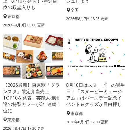
上TOP10を発表！7年連続1
シュしよう
位の殿堂入りも
全国
東京都
2026年8月7日 18:25
更新
2026年8月8日 08:00
更新
【2026最新】東京駅「グラ
8月10日はスヌーピーの誕生
ンスタ」限定弁当売上
日！「スヌーピーミュージ
TOP10を発表！芸能人御用
アム」はバースデー記念イ
達の特製カレーが3年連続1
ベント＆グッズが目白押し
位に
東京都
東京都
2026年8月7日 17:00
更新
2026年8月7日 17:30
更新