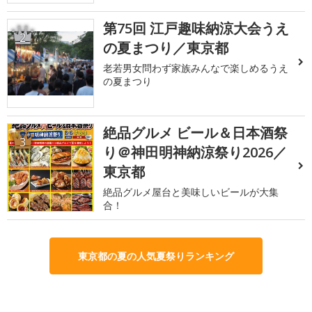
第75回 江戸趣味納涼大会うえ
2
の夏まつり／東京都
老若男女問わず家族みんなで楽しめるうえ
の夏まつり
絶品グルメ ビール＆日本酒祭
3
り＠神田明神納涼祭り2026／
東京都
絶品グルメ屋台と美味しいビールが大集
合！
東京都の夏の人気夏祭りランキング