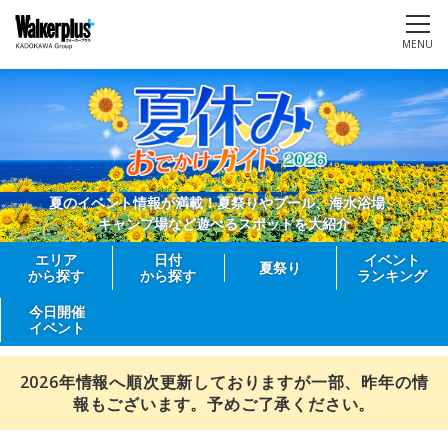
MENU
夏のイベント情報が満載！夏祭りやプール、海水浴場、
キャンプ場など遊べるスポットを大紹介
エリア
日付
イベント
夏祭り
から探す
から探す
ランキング
今日開催
イベント
2026年情報へ順次更新しておりますが一部、昨年の情
報もございます。予めご了承ください。