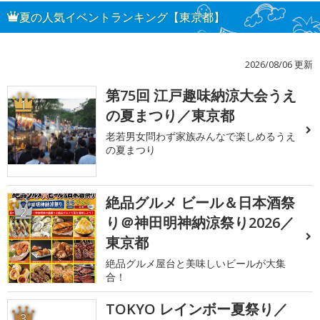
夏の人気イベントランキング【東京都】
2026/08/06 更新
第75回 江戸趣味納涼大会うえ
1
の夏まつり／東京都
老若男女問わず家族みんなで楽しめるうえ
の夏まつり
絶品グルメ ビール＆日本酒祭
2
り＠神田明神納涼祭り2026／
東京都
絶品グルメ屋台と美味しいビールが大集
合！
TOKYO レインボー夏祭り／
3