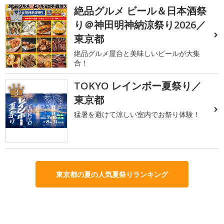
絶品グルメ ビール＆日本酒祭
2
り＠神田明神納涼祭り2026／
東京都
絶品グルメ屋台と美味しいビールが大集
合！
TOKYO レインボー夏祭り／
3
東京都
猛暑を避けて涼しい室内でお祭り体験！
東京都の夏の人気夏祭りランキング