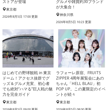
ストアが登場
グルメや雑貨約30ブランド
が大集合！
東京都
神奈川県
2026年8月5日 17:00
更新
2026年8月5日 10:23
更新
はじめての野球観戦 in 東京
ラフォーレ原宿、FRUITS
ドーム！アクセス抜群でグ
ZIPPER 4周年展覧会にあの
ッズ＆グルメ充実、初心者
ちゃん「HELL BLAU」初
でも絶対“ハマる”巨人戦の魅
POP UP。この夏限定のイベ
力を完全ガイド
ントが続々
東京都
東京都
2026年8月5日 09:00
更新
2026年8月5日 08:00
更新