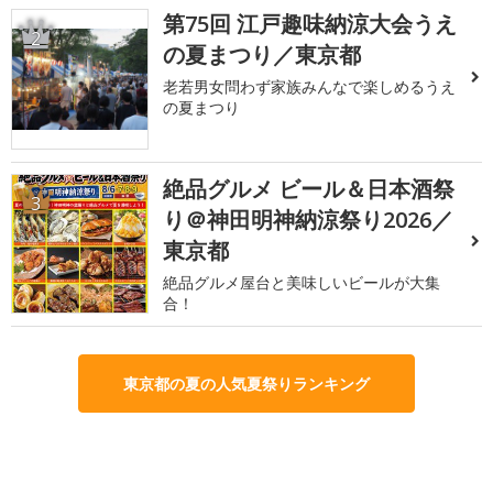
第75回 江戸趣味納涼大会うえ
2
の夏まつり／東京都
老若男女問わず家族みんなで楽しめるうえ
の夏まつり
絶品グルメ ビール＆日本酒祭
3
り＠神田明神納涼祭り2026／
東京都
絶品グルメ屋台と美味しいビールが大集
合！
東京都の夏の人気夏祭りランキング