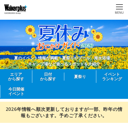
MENU
夏のイベント情報が満載！夏祭りやプール、海水浴場、
キャンプ場など遊べるスポットを大紹介
エリア
日付
イベント
夏祭り
から探す
から探す
ランキング
今日開催
イベント
2026年情報へ順次更新しておりますが一部、昨年の情
報もございます。予めご了承ください。