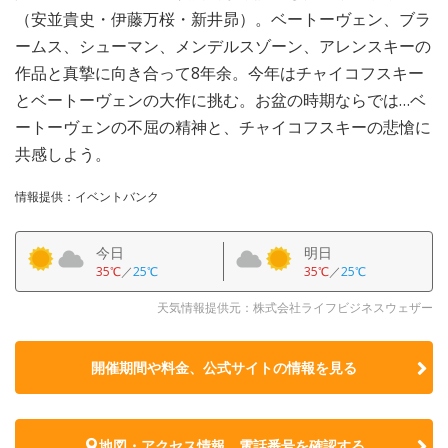
（安並貴史・伊藤万桜・新井昴）。ベートーヴェン、ブラ
ームス、シューマン、メンデルスゾーン、アレンスキーの
作品と真摯に向き合って8年余。今年はチャイコフスキー
とベートーヴェンの大作に挑む。お盆の時期ならでは…ベ
ートーヴェンの不屈の精神と、チャイコフスキーの悲愴に
共感しよう。
情報提供：イベントバンク
今日
明日
35℃
／
25℃
35℃
／
25℃
天気情報提供元：株式会社ライフビジネスウェザー
開催期間や料金、公式サイトの
情報を見る
地図・アクセス情報、電話番号を確認する