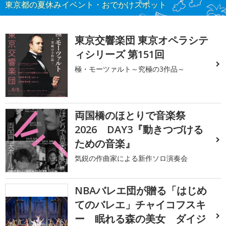
東京都の夏休みイベント・おでかけスポット
東京交響楽団 東京オペラシテ
ィシリーズ 第151回
極・モーツァルト～究極の3作品～
両国橋のほとりで音楽祭
2026 DAY3『動きつづける
ための音楽』
気鋭の作曲家による新作ソロ演奏会
NBAバレエ団が贈る「はじめ
てのバレエ」チャイコフスキ
ー 眠れる森の美女 ダイジ