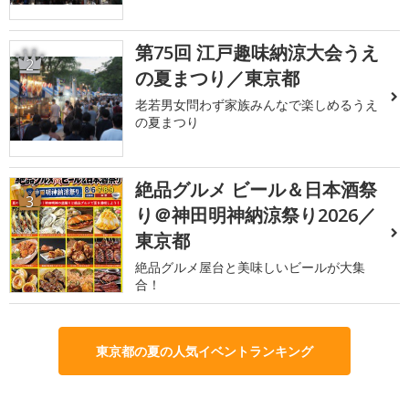
第75回 江戸趣味納涼大会うえ
2
の夏まつり／東京都
老若男女問わず家族みんなで楽しめるうえ
の夏まつり
絶品グルメ ビール＆日本酒祭
3
り＠神田明神納涼祭り2026／
東京都
絶品グルメ屋台と美味しいビールが大集
合！
東京都の夏の人気イベントランキング