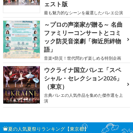
ェスト版
最も魅力的なシーンを厳選したバレエ公演
～プロの声楽家が贈る～ 名曲
ファミリーコンサートとコミ
ック防災音楽劇「御近所絆物
語」
音楽×防災！世代問わず楽しめる特別企画
ウクライナ国立バレエ「スペ
シャル・セレクション2026」
（東京）
古典バレエの人気作品を集めた傑作選を上
演
夏の人気夏祭りランキング【東京都】