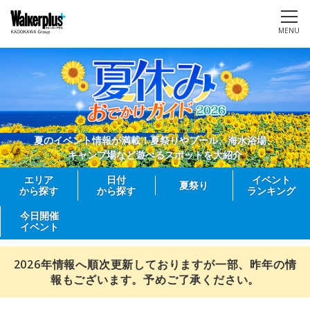
MENU
夏のイベント情報が満載！夏祭りやプール、海水浴場、
キャンプ場など遊べるスポットを大紹介
エリア
日付
イベント
夏祭り
から探す
から探す
ランキング
今日開催
イベント
2026年情報へ順次更新しておりますが一部、昨年の情
報もございます。予めご了承ください。