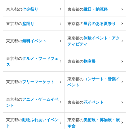
東京都の
七夕祭り
東京都の
縁日・納涼祭
東京都の
盆踊り
東京都の
屋台のある夏祭り
東京都の
体験イベント・アク
東京都の
無料イベント
ティビティ
東京都の
グルメ・フードフェ
東京都の
物産展
ス
東京都の
コンサート・音楽イ
東京都の
フリーマーケット
ベント
東京都の
アニメ・ゲームイベ
東京都の
花イベント
ント
東京都の
動物ふれあいイベン
東京都の
美術展・博物展・展
ト
示会