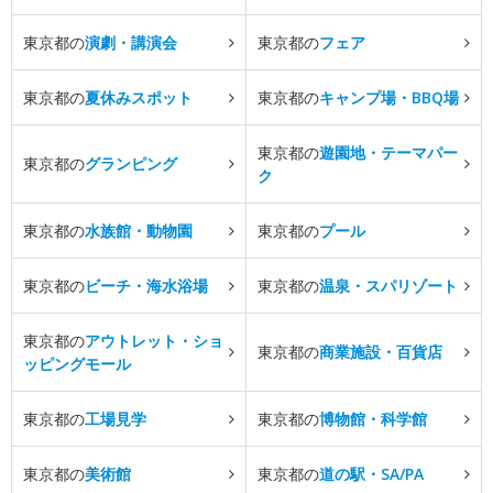
東京都の
演劇・講演会
東京都の
フェア
東京都の
夏休みスポット
東京都の
キャンプ場・BBQ場
東京都の
遊園地・テーマパー
東京都の
グランピング
ク
東京都の
水族館・動物園
東京都の
プール
東京都の
ビーチ・海水浴場
東京都の
温泉・スパリゾート
東京都の
アウトレット・ショ
東京都の
商業施設・百貨店
ッピングモール
東京都の
工場見学
東京都の
博物館・科学館
東京都の
美術館
東京都の
道の駅・SA/PA