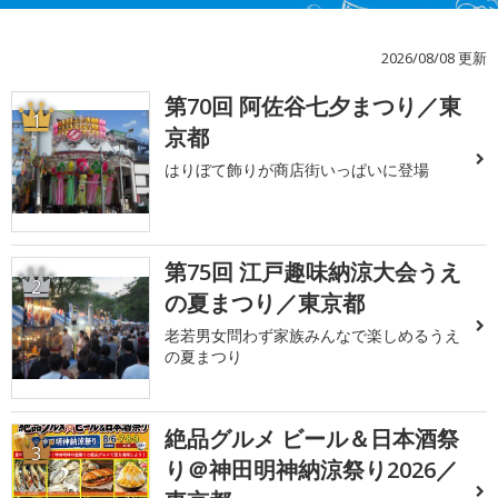
2026/08/08 更新
第70回 阿佐谷七夕まつり／東
1
京都
はりぼて飾りが商店街いっぱいに登場
第75回 江戸趣味納涼大会うえ
2
の夏まつり／東京都
老若男女問わず家族みんなで楽しめるうえ
の夏まつり
絶品グルメ ビール＆日本酒祭
3
り＠神田明神納涼祭り2026／