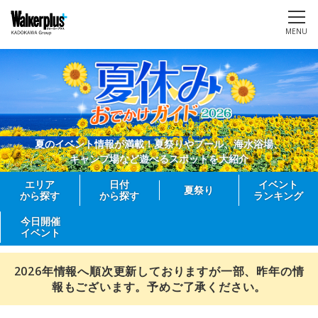
MENU
夏のイベント情報が満載！夏祭りやプール、海水浴場、
キャンプ場など遊べるスポットを大紹介
エリア
日付
イベント
夏祭り
から探す
から探す
ランキング
今日開催
イベント
2026年情報へ順次更新しておりますが一部、昨年の情
報もございます。予めご了承ください。