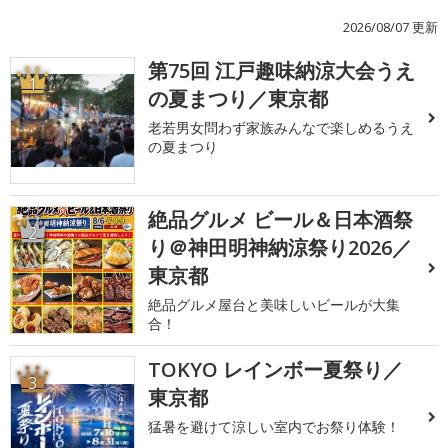
2026/08/07 更新
第75回 江戸趣味納涼大会うえ
1
の夏まつり／東京都
老若男女問わず家族みんなで楽しめるうえ
の夏まつり
絶品グルメ ビール＆日本酒祭
2
り＠神田明神納涼祭り2026／
東京都
絶品グルメ屋台と美味しいビールが大集
合！
TOKYO レインボー夏祭り／
3
東京都
猛暑を避けて涼しい室内でお祭り体験！