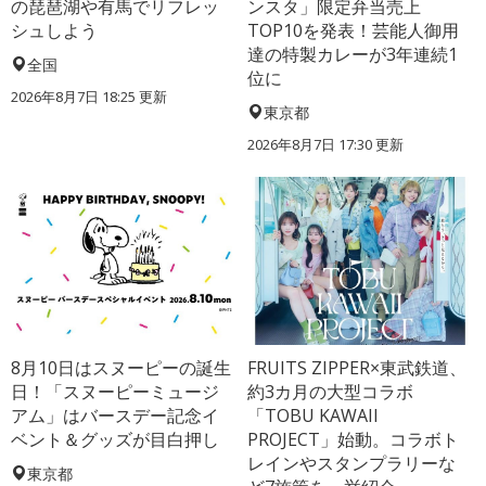
の琵琶湖や有馬でリフレッ
ンスタ」限定弁当売上
シュしよう
TOP10を発表！芸能人御用
達の特製カレーが3年連続1
全国
位に
2026年8月7日 18:25
更新
東京都
2026年8月7日 17:30
更新
8月10日はスヌーピーの誕生
FRUITS ZIPPER×東武鉄道、
日！「スヌーピーミュージ
約3カ月の大型コラボ
アム」はバースデー記念イ
「TOBU KAWAII
ベント＆グッズが目白押し
PROJECT」始動。コラボト
レインやスタンプラリーな
東京都