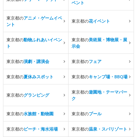
ベント
東京都の
アニメ・ゲームイベ
東京都の
花イベント
ント
東京都の
動物ふれあいイベン
東京都の
美術展・博物展・展
ト
示会
東京都の
演劇・講演会
東京都の
フェア
東京都の
夏休みスポット
東京都の
キャンプ場・BBQ場
東京都の
遊園地・テーマパー
東京都の
グランピング
ク
東京都の
水族館・動物園
東京都の
プール
東京都の
ビーチ・海水浴場
東京都の
温泉・スパリゾート