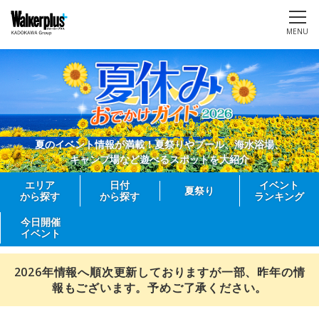
MENU
夏のイベント情報が満載！夏祭りやプール、海水浴場、
キャンプ場など遊べるスポットを大紹介
エリア
日付
イベント
夏祭り
から探す
から探す
ランキング
今日開催
イベント
2026年情報へ順次更新しておりますが一部、昨年の情
報もございます。予めご了承ください。