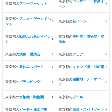
東京都の
コンサート・音楽イ
東京都の
フリーマーケット
ベント
東京都の
アニメ・ゲームイベ
東京都の
花イベント
ント
東京都の
動物ふれあいイベン
東京都の
美術展・博物展・展
ト
示会
東京都の
演劇・講演会
東京都の
フェア
東京都の
夏休みスポット
東京都の
キャンプ場・BBQ場
東京都の
遊園地・テーマパー
東京都の
グランピング
ク
東京都の
水族館・動物園
東京都の
プール
東京都の
ビーチ・海水浴場
東京都の
温泉・スパリゾート