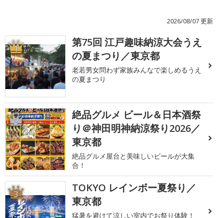
2026/08/07 更新
第75回 江戸趣味納涼大会うえ
1
の夏まつり／東京都
老若男女問わず家族みんなで楽しめるうえ
の夏まつり
絶品グルメ ビール＆日本酒祭
2
り＠神田明神納涼祭り2026／
東京都
絶品グルメ屋台と美味しいビールが大集
合！
TOKYO レインボー夏祭り／
3
東京都
猛暑を避けて涼しい室内でお祭り体験！