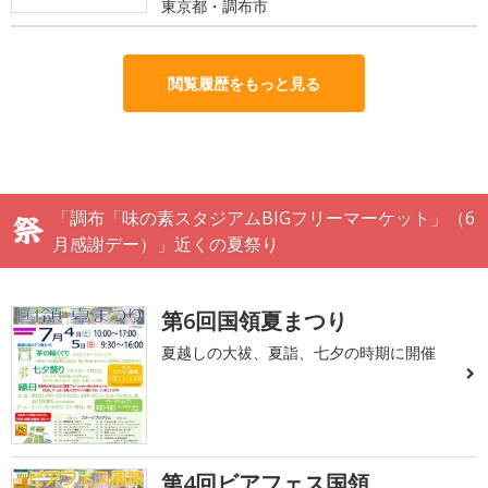
東京都・調布市
閲覧履歴をもっと見る
「調布「味の素スタジアムBIGフリーマーケット」（6
月感謝デー）」近くの夏祭り
第6回国領夏まつり
夏越しの大祓、夏詣、七夕の時期に開催
第4回ビアフェス国領