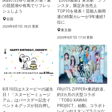
関西の日帰り温泉37選！夏
【2026最新】東京駅「グラ
の琵琶湖や有馬でリフレッ
ンスタ」限定弁当売上
シュしよう
TOP10を発表！芸能人御用
達の特製カレーが3年連続1
全国
位に
2026年8月7日 18:25
更新
東京都
2026年8月7日 17:30
更新
8月10日はスヌーピーの誕生
FRUITS ZIPPER×東武鉄道、
日！「スヌーピーミュージ
約3カ月の大型コラボ
アム」はバースデー記念イ
「TOBU KAWAII
ベント＆グッズが目白押し
PROJECT」始動。コラボト
レインやスタンプラリーな