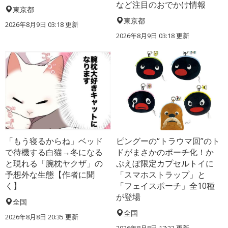
など注目のおでかけ情報
東京都
東京都
2026年8月9日 03:18
更新
2026年8月9日 03:18
更新
「もう寝るからね」ベッド
ピングーの“トラウマ回”のト
で待機する白猫→冬になる
ドがまさかのポーチ化！か
と現れる「腕枕ヤクザ」の
ぷえぼ限定カプセルトイに
予想外な生態【作者に聞
「スマホストラップ」と
く】
「フェイスポーチ」全10種
が登場
全国
全国
2026年8月8日 20:35
更新
2026年8月8日 17:22
更新