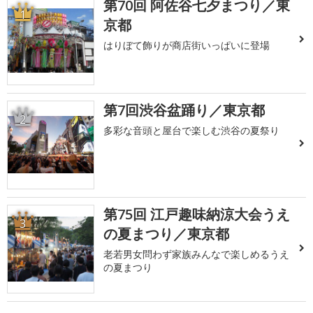
第70回 阿佐谷七夕まつり／東
1
京都
はりぼて飾りが商店街いっぱいに登場
第7回渋谷盆踊り／東京都
2
多彩な音頭と屋台で楽しむ渋谷の夏祭り
第75回 江戸趣味納涼大会うえ
3
の夏まつり／東京都
老若男女問わず家族みんなで楽しめるうえ
の夏まつり