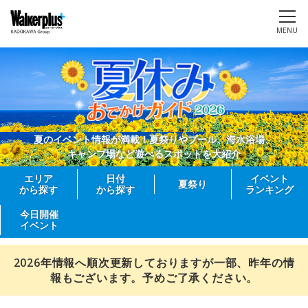
MENU
夏のイベント情報が満載！夏祭りやプール、海水浴場、
キャンプ場など遊べるスポットを大紹介
エリア
日付
イベント
夏祭り
から探す
から探す
ランキング
今日開催
イベント
2026年情報へ順次更新しておりますが一部、昨年の情
報もございます。予めご了承ください。