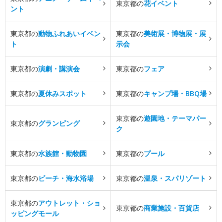
東京都の
花イベント
ント
東京都の
動物ふれあいイベン
東京都の
美術展・博物展・展
ト
示会
東京都の
演劇・講演会
東京都の
フェア
東京都の
夏休みスポット
東京都の
キャンプ場・BBQ場
東京都の
遊園地・テーマパー
東京都の
グランピング
ク
東京都の
水族館・動物園
東京都の
プール
東京都の
ビーチ・海水浴場
東京都の
温泉・スパリゾート
東京都の
アウトレット・ショ
東京都の
商業施設・百貨店
ッピングモール