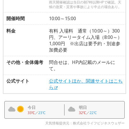
雨天開催確認は当日の朝7時以降HPで確認。天
候の急変・災害や事故により中止の場合あり。
開催時間
10:00～15:00
料金
有料 入場料 通常（10:00～）300
円、アーリータイム入場（8:00～）
1,000円 ※出店は要予約・別途参
加費必要
その他・全体備考
問合せは、HP内記載のメールに
て。
公式サイト
公式サイトほか、関連サイトはこち
ら
今日
明日
33℃
／
23℃
32℃
／
22℃
天気情報提供元：株式会社ライフビジネスウェザー