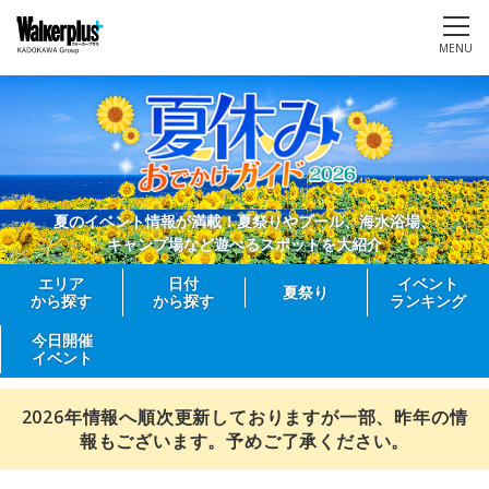
MENU
夏のイベント情報が満載！夏祭りやプール、海水浴場、
キャンプ場など遊べるスポットを大紹介
エリア
日付
イベント
夏祭り
から探す
から探す
ランキング
今日開催
イベント
2026年情報へ順次更新しておりますが一部、昨年の情
報もございます。予めご了承ください。