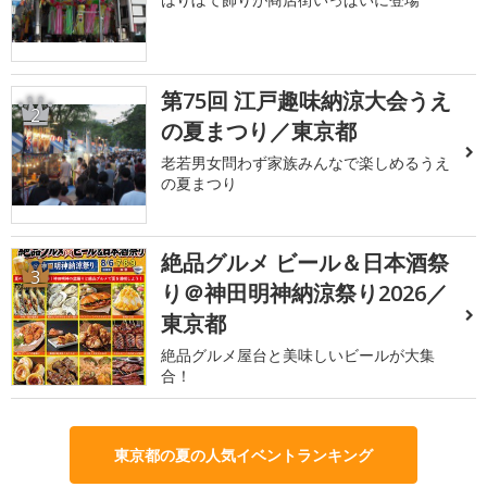
第75回 江戸趣味納涼大会うえ
2
の夏まつり／東京都
老若男女問わず家族みんなで楽しめるうえ
の夏まつり
絶品グルメ ビール＆日本酒祭
3
り＠神田明神納涼祭り2026／
東京都
絶品グルメ屋台と美味しいビールが大集
合！
東京都の夏の人気イベントランキング