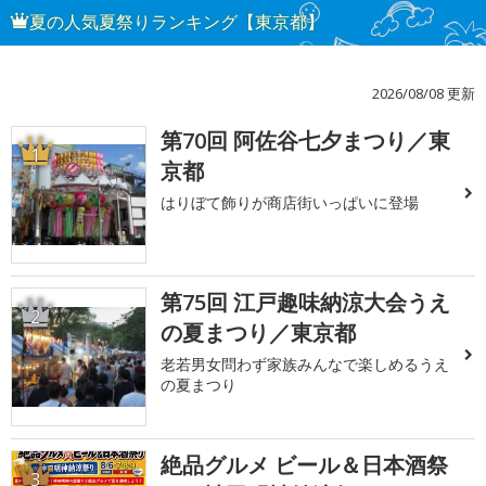
夏の人気夏祭りランキング【東京都】
2026/08/08 更新
第70回 阿佐谷七夕まつり／東
1
京都
はりぼて飾りが商店街いっぱいに登場
第75回 江戸趣味納涼大会うえ
2
の夏まつり／東京都
老若男女問わず家族みんなで楽しめるうえ
の夏まつり
絶品グルメ ビール＆日本酒祭
3