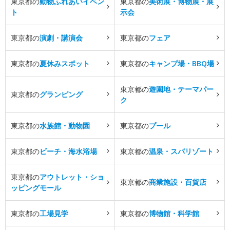
東京都の
動物ふれあいイベン
東京都の
美術展・博物展・展
ト
示会
東京都の
演劇・講演会
東京都の
フェア
東京都の
夏休みスポット
東京都の
キャンプ場・BBQ場
東京都の
遊園地・テーマパー
東京都の
グランピング
ク
東京都の
水族館・動物園
東京都の
プール
東京都の
ビーチ・海水浴場
東京都の
温泉・スパリゾート
東京都の
アウトレット・ショ
東京都の
商業施設・百貨店
ッピングモール
東京都の
工場見学
東京都の
博物館・科学館