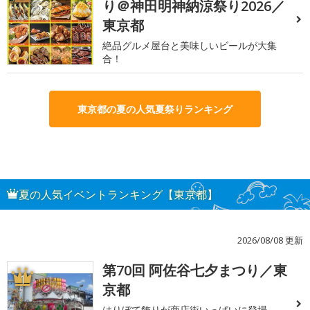
り＠神田明神納涼祭り2026／
東京都
絶品グルメ屋台と美味しいビールが大集
合！
東京都の夏の人気夏祭りランキング
夏の人気イベントランキング【東京都】
2026/08/08 更新
第70回 阿佐谷七夕まつり／東
1
京都
はりぼて飾りが商店街いっぱいに登場